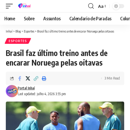
Aa
Font
Resizer
Home
Sobre
Assuntos
Calendario de Paradas
Colun
Inhaí
>
Blog
>
Esportes
>
Brasil faz último treino antes de encarar Noruega pelas oitavas
ESPORTES
Brasil faz último treino antes de
encarar Noruega pelas oitavas
3 Min Read
Portal Inhaí
Last updated: julho 4, 2026 3:55 pm