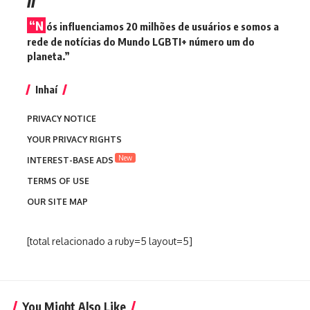
“N
ós influenciamos 20 milhões de usuários e somos a
rede de notícias do Mundo LGBTI+ número um do
planeta.”
Inhaí
PRIVACY NOTICE
YOUR PRIVACY RIGHTS
New
INTEREST-BASE ADS
TERMS OF USE
OUR SITE MAP
[total relacionado a ruby=5 layout=5]
You Might Also Like