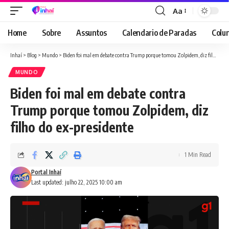
Aa
Font
Resizer
Home
Sobre
Assuntos
Calendario de Paradas
Colun
Inhaí
>
Blog
>
Mundo
>
Biden foi mal em debate contra Trump porque tomou Zolpidem, diz filho do ex-presidente
MUNDO
Biden foi mal em debate contra
Trump porque tomou Zolpidem, diz
filho do ex-presidente
1 Min Read
Portal Inhaí
Last updated: julho 22, 2025 10:00 am