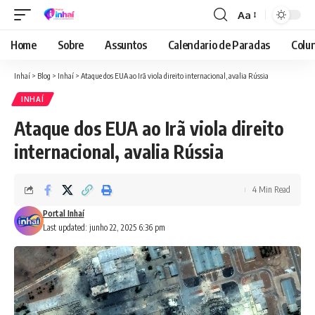
Aa
Font
Resizer
Home
Sobre
Assuntos
Calendario de Paradas
Colun
Inhaí
>
Blog
>
Inhaí
>
Ataque dos EUA ao Irã viola direito internacional, avalia Rússia
INHAÍ
Ataque dos EUA ao Irã viola direito
internacional, avalia Rússia
4 Min Read
Portal Inhaí
Last updated: junho 22, 2025 6:36 pm