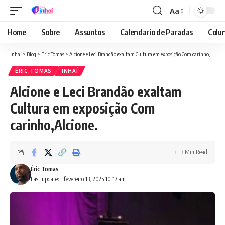
Aa
Font
Resizer
Home
Sobre
Assuntos
Calendario de Paradas
Colun
Inhaí
>
Blog
>
Éric Tomas
>
Alcione e Leci Brandão exaltam Cultura em exposição Com carinho,Alcione.
ÉRIC TOMAS
INHAÍ
Alcione e Leci Brandão exaltam
Cultura em exposição Com
carinho,Alcione.
3 Min Read
Éric Tomas
Last updated: fevereiro 13, 2025 10:17 am