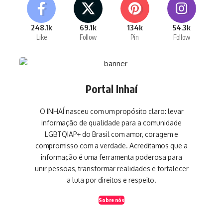
248.1k
69.1k
134k
54.3k
Like
Follow
Pin
Follow
Portal Inhaí
O INHAÍ nasceu com um propósito claro: levar
informação de qualidade para a comunidade
LGBTQIAP+ do Brasil com amor, coragem e
compromisso com a verdade. Acreditamos que a
informação é uma ferramenta poderosa para
unir pessoas, transformar realidades e fortalecer
a luta por direitos e respeito.
Sobre nós