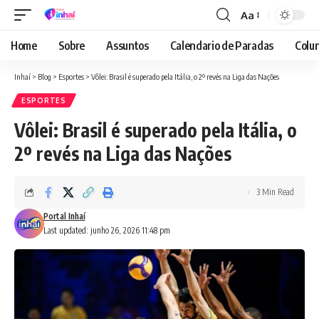
Aa
Font
Resizer
Home
Sobre
Assuntos
Calendario de Paradas
Colun
Inhaí
>
Blog
>
Esportes
>
Vôlei: Brasil é superado pela Itália, o 2º revés na Liga das Nações
ESPORTES
Vôlei: Brasil é superado pela Itália, o
2º revés na Liga das Nações
3 Min Read
Portal Inhaí
Last updated: junho 26, 2026 11:48 pm