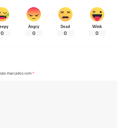
leepy
Angry
Dead
Wink
0
0
0
0
 são marcados com
*