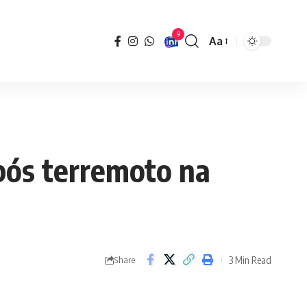
9
Aa
Font
Resizer
pós terremoto na
3 Min Read
Share