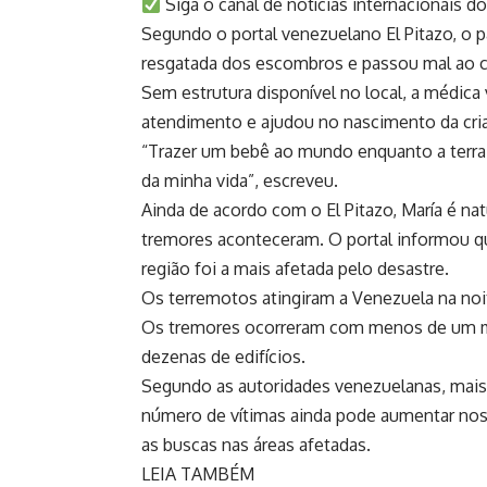
Siga o canal de notícias internacionais 
Segundo o portal venezuelano El Pitazo, o 
resgatada dos escombros e passou mal ao c
Sem estrutura disponível no local, a médica 
atendimento e ajudou no nascimento da cria
“Trazer um bebê ao mundo enquanto a terra 
da minha vida”, escreveu.
Ainda de acordo com o El Pitazo, María é na
tremores aconteceram. O portal informou que
região foi a mais afetada pelo desastre.
Os terremotos atingiram a Venezuela na noit
Os tremores ocorreram com menos de um m
dezenas de edifícios.
Segundo as autoridades venezuelanas, mais
número de vítimas ainda pode aumentar nos 
as buscas nas áreas afetadas.
LEIA TAMBÉM