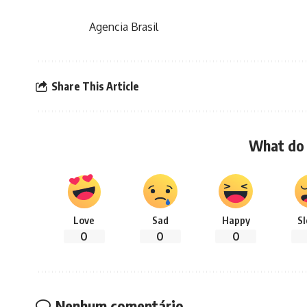
Agencia Brasil
Share This Article
What do 
Love
Sad
Happy
S
0
0
0
Nenhum comentário