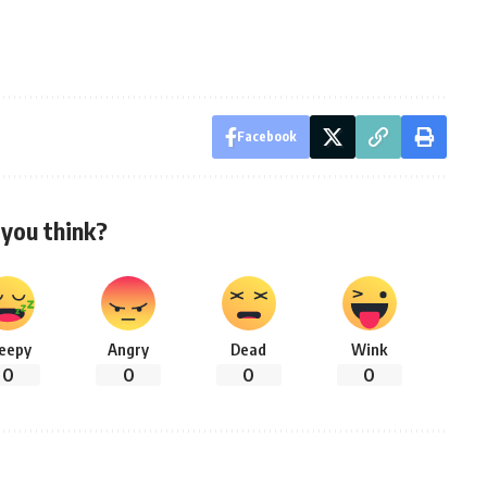
Facebook
you think?
leepy
Angry
Dead
Wink
0
0
0
0