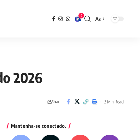
9
Aa
Font
Resizer
do 2026
2 Min Read
Share
Mantenha-se conectado.