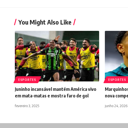
You Might Also Like
ESPORTES
ESPORTES
Juninho incansável mantém América vivo
Marquinhos
em mata-matas e mostra faro de gol
nova compe
fevereiro 3, 2025
junho 24, 2026