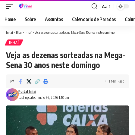
Aa
Font
Resizer
Home
Sobre
Assuntos
Calendario de Paradas
Colun
Inhaí
>
Blog
>
Inhaí
>
Veja as dezenas sorteadas na Mega-Sena 30 anos neste domingo
INHAÍ
Veja as dezenas sorteadas na Mega-
Sena 30 anos neste domingo
1 Min Read
Portal Inhaí
Last updated: maio 24, 2026 1:18 pm