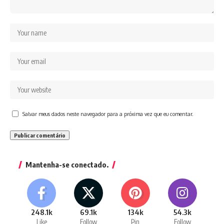
Salvar meus dados neste navegador para a próxima vez que eu comentar.
Mantenha-se conectado.
248.1k
69.1k
134k
54.3k
Like
Follow
Pin
Follow