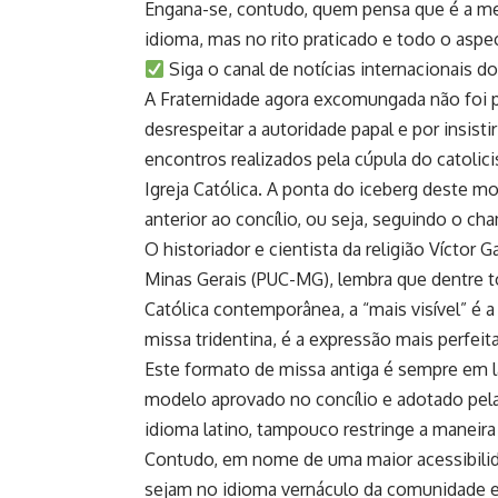
Engana-se, contudo, quem pensa que é a me
idioma, mas no rito praticado e todo o aspe
Siga o canal de notícias internacionais 
A Fraternidade agora excomungada não foi pu
desrespeitar a autoridade papal e por insist
encontros realizados pela cúpula do catolic
Igreja Católica. A ponta do iceberg deste 
anterior ao concílio, ou seja, seguindo o cha
O historiador e cientista da religião Víctor 
Minas Gerais (PUC-MG), lembra que dentre t
Católica contemporânea, a “mais visível” é a
missa tridentina, é a expressão mais perfeita
Este formato de missa antiga é sempre em l
modelo aprovado no concílio e adotado pel
idioma latino, tampouco restringe a maneira
Contudo, em nome de uma maior acessibilid
sejam no idioma vernáculo da comunidade e 