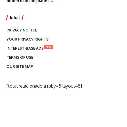
número um do planeta.”
Inhaí
PRIVACY NOTICE
YOUR PRIVACY RIGHTS
New
INTEREST-BASE ADS
TERMS OF USE
OUR SITE MAP
[total relacionado a ruby=5 layout=5]