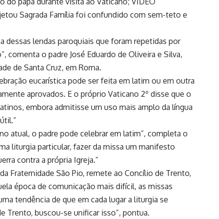
 do papa durante visita ao Vaticano; VÍDEO
ojetou Sagrada Família foi confundido com sem-teto e
ma dessas lendas paroquiais que foram repetidas por
”, comenta o padre José Eduardo de Oliveira e Silva,
dade de Santa Cruz, em Roma.
ebração eucarística pode ser feita em latim ou em outra
amente aprovados. E o próprio Vaticano 2º disse que o
 latinos, embora admitisse um uso mais amplo da língua
til.”
o atual, o padre pode celebrar em latim”, completa o
a liturgia particular, fazer da missa um manifesto
rra contra a própria Igreja.”
s da Fraternidade São Pio, remete ao Concílio de Trento,
uela época de comunicação mais difícil, as missas
uma tendência de que em cada lugar a liturgia se
 Trento, buscou-se unificar isso”, pontua.