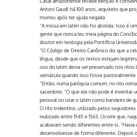
Casal amazonense recebe bênção e conselho
Antoni Gaudí: há 100 anos, arquiteto que pr
morreu após ter ajuda negada
“A missa em latim não foi abolida. Isso é u
gente que nunca leu meia página do Concílio
doutor em teologia pela Pontifícia Universi
“O Código de Direito Canônico diz que a cel
língua, desde que os textos estejam legitim
uso do latim devia ser preservado nos ritos
vernácula quando isso fosse pastoralmente ú
“Então, numa paróquia comum, no rito roman
sacerdote. “O que ele não pode é inventar um
pessoal ou usar o latim como bandeira de gue
O rito tridentino, utilizado pelos seguidore
realizado entre 1545 e 1563. Ocorre que, naq
acabavam sendo diferentes entre si. “Havia 
desenvolvesse de forma diferente. Depois de