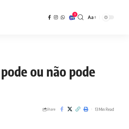
9
Aa
Font
Resizer
 pode ou não pode
13 Min Read
Share