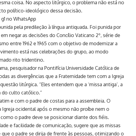
sma coisa. No aspecto litúrgico, o problema não está no
cto político-ideológico dessa decisão.
do g1 no WhatsApp
nida pela predileção à língua antiquada. Foi punida por
ir em negar as decisões do Concílio Vaticano 2º, série de
ismo entre 1962 e 1965 com o objetivo de modernizar a
movimento está nas celebrações do grupo, ao modo
mado rito tridentino.
Gama, pesquisador na Pontifícia Universidade Católica de
odas as divergências que a Fraternidade tem com a Igreja
 questão litúrgica. “Eles entendem que a ‘missa antiga’, a
 do culto católico.”
atim e com o padre de costas para a assembleia. O
a Igreja ocidental após o mesmo não proíbe nem o
 como o padre deve se posicionar diante dos fiéis.
ade e facilidade de comunicação, sugere que as missas
que o padre se dirija de frente às pessoas, otimizando o