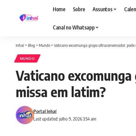
Home
Sobre
Assuntos
Calen
Canal no Whatsapp
Inhaí
>
Blog
>
Mundo
>
Vaticano excomunga grupo ultraconservador: pode
MUNDO
Vaticano excomunga 
missa em latim?
Portal Inhaí
Last updated: julho 9, 2026 3:54 am