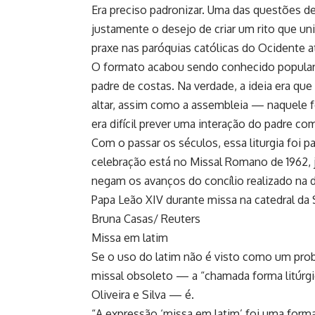
Era preciso padronizar. Uma das questões de
justamente o desejo de criar um rito que uni
praxe nas paróquias católicas do Ocidente at
O formato acabou sendo conhecido popular
padre de costas. Na verdade, a ideia era qu
altar, assim como a assembleia — naquele 
era difícil prever uma interação do padre com
Com o passar os séculos, essa liturgia foi 
celebração está no Missal Romano de 1962, 
negam os avanços do concílio realizado na 
Papa Leão XIV durante missa na catedral da 
Bruna Casas/ Reuters
Missa em latim
Se o uso do latim não é visto como um prob
missal obsoleto — a “chamada forma litúrgic
Oliveira e Silva — é.
“A expressão ‘missa em latim’ foi uma form