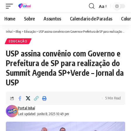
Aa
Font
Resizer
Home
Sobre
Assuntos
Calendario de Paradas
Colun
Inhaí
>
Blog
>
Educação
>
USP assina convênio com Governo e Prefeitura de SP para realização do Summit Agenda SP+Verde – Jornal da USP
EDUCAÇÃO
USP assina convênio com Governo e
Prefeitura de SP para realização do
Summit Agenda SP+Verde – Jornal da
USP
5 Min Read
Portal Inhaí
Last updated: junho 8, 2025 10:49 pm