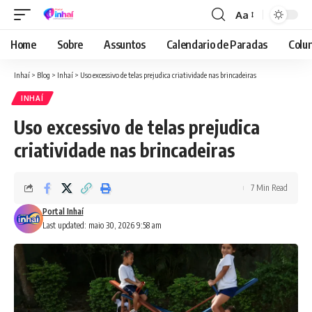
Aa
Font
Resizer
Home
Sobre
Assuntos
Calendario de Paradas
Colun
Inhaí
>
Blog
>
Inhaí
>
Uso excessivo de telas prejudica criatividade nas brincadeiras
INHAÍ
Uso excessivo de telas prejudica
criatividade nas brincadeiras
7 Min Read
Portal Inhaí
Last updated: maio 30, 2026 9:58 am