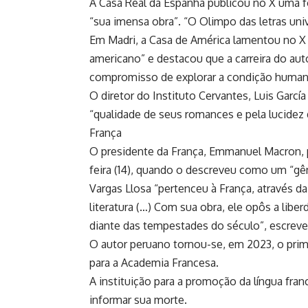
A Casa Real da Espanha publicou no X uma fo
“sua imensa obra”. “O Olimpo das letras univ
Em Madri, a Casa de América lamentou no X
americano” e destacou que a carreira do auto
compromisso de explorar a condição humana
O diretor do Instituto Cervantes, Luis Garcí
“qualidade de seus romances e pela lucidez 
França
O presidente da França, Emmanuel Macron, 
feira (14), quando o descreveu como um “gên
Vargas Llosa “pertenceu à França, através d
literatura (…) Com sua obra, ele opôs a libe
diante das tempestades do século”, escreve
O autor peruano tornou-se, em 2023, o prime
para a Academia Francesa.
A instituição para a promoção da língua fr
informar sua morte.