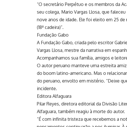
“O secretário Perpétuo e os membros da Aca
seu colega, Mario Vargas Llosa, que faleceu 
nove anos de idade. Ele foi eleito em 25 de
(18ª cadeira)”.
Fundação Gabo
A Fundação Gabo, criada pelo escritor Gabri
Vargas Llosa, mestre da narrativa em espanho
Acompanhamos sua família, amigos e leitore
O autor peruano manteve uma estreita amiz
do boom latino-americano. Mas o relacion
do peruano, envolto em mistério. “Deixe que
incidente.
Editora Alfaguara
Pilar Reyes, diretora editorial da Divisão Li
Alfaguara, também reagiu à morte do autor.
“É com infinita tristeza que recebemos a no
pensamentos continuarão a nos iluminar. À s