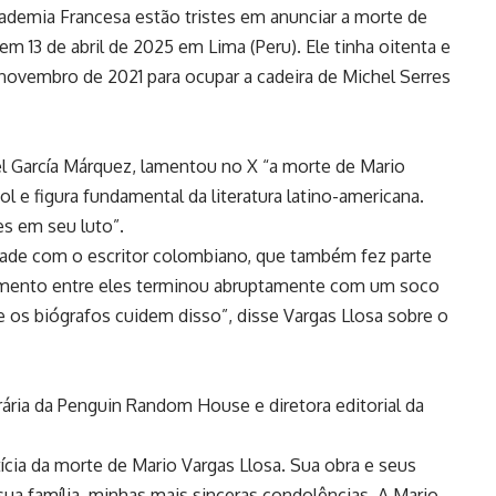
demia Francesa estão tristes em anunciar a morte de
em 13 de abril de 2025 em Lima (Peru). Ele tinha oitenta e
 novembro de 2021 para ocupar a cadeira de Michel Serres
el García Márquez, lamentou no X “a morte de Mario
l e figura fundamental da literatura latino-americana.
s em seu luto”.
ade com o escritor colombiano, que também fez parte
amento entre eles terminou abruptamente com um soco
 os biógrafos cuidem disso”, disse Vargas Llosa sobre o
terária da Penguin Random House e diretora editorial da
tícia da morte de Mario Vargas Llosa. Sua obra e seus
ua família, minhas mais sinceras condolências. A Mario,