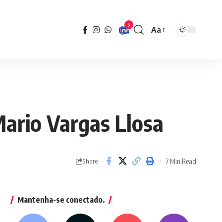
9
Aa
Font
Resizer
Mario Vargas Llosa
7 Min Read
Share
Mantenha-se conectado.