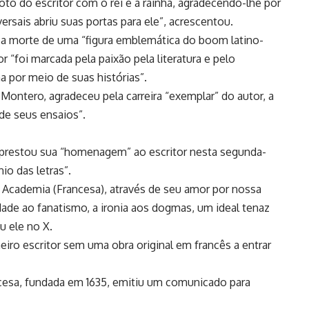
to do escritor com o rei e a rainha, agradecendo-lhe por
ersais abriu suas portas para ele”, acrescentou.
 a morte de uma “figura emblemática do boom latino-
r “foi marcada pela paixão pela literatura e pelo
 por meio de suas histórias”.
a Montero, agradeceu pela carreira “exemplar” do autor, a
de seus ensaios”.
prestou sua “homenagem” ao escritor nesta segunda-
io das letras”.
a Academia (Francesa), através de seu amor por nossa
rdade ao fanatismo, a ironia aos dogmas, um ideal tenaz
u ele no X.
iro escritor sem uma obra original em francês a entrar
ancesa, fundada em 1635, emitiu um comunicado para