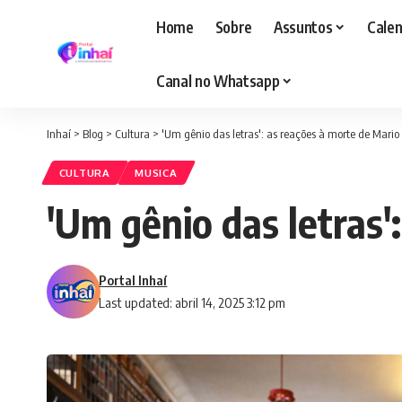
Home
Sobre
Assuntos
Calen
Canal no Whatsapp
Inhaí
>
Blog
>
Cultura
>
'Um gênio das letras': as reações à morte de Mario
CULTURA
MUSICA
'Um gênio das letras'
Portal Inhaí
Last updated: abril 14, 2025 3:12 pm