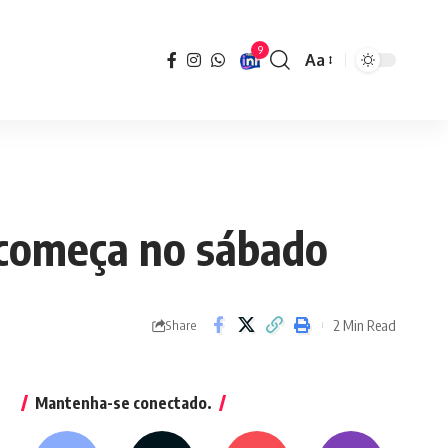
9
Aa
Font
Resizer
 começa no sábado
2 Min Read
Share
Mantenha-se conectado.