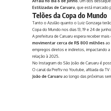
Arraiá no dia 6 de junho
. Um dos destaque
Estilizadas de Caruaru
, que está marcado 
Telões da Copa do Mundo
Tanto o Azulão quanto o Luiz Gonzaga terão t
Copa do Mundo nos dias 13, 19 e 24 de junh
A prefeitura de Caruaru espera receber mais
movimentar cerca de R$ 800 milhões
ao 
empregos diretos e indiretos, impactando
relação à 2025.
No
Instagram do São João de Caruaru
é poss
O
canal da Preftv no Youtube
, afiliada da TV 
João de Caruaru
ao longo das próximas se