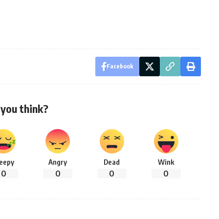
Facebook
you think?
leepy
Angry
Dead
Wink
0
0
0
0