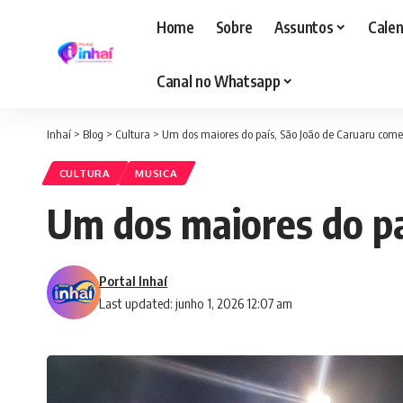
Home
Sobre
Assuntos
Calen
Canal no Whatsapp
Inhaí
>
Blog
>
Cultura
>
Um dos maiores do país, São João de Caruaru com
CULTURA
MUSICA
Um dos maiores do pa
Portal Inhaí
Last updated: junho 1, 2026 12:07 am