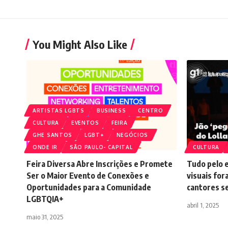
You Might Also Like
ARTISTAS LGBTS
BUSINESS
CENTRO
CULTURA
EVENTOS
FEIRA
GHE SANTOS
LGBT+
NEGÓCIOS
ONDE IR
SÃO PAULO- CAPITAL
CULTURA
Feira Diversa Abre Inscrições e Promete
Tudo pelo 
Ser o Maior Evento de Conexões e
visuais for
Oportunidades para a Comunidade
cantores s
LGBTQIA+
abril 1, 2025
maio 31, 2025