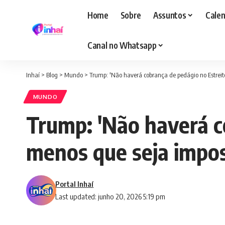
Home
Sobre
Assuntos
Calen
Canal no Whatsapp
Inhaí
>
Blog
>
Mundo
>
Trump: 'Não haverá cobrança de pedágio no Estrei
MUNDO
Trump: 'Não haverá c
menos que seja impos
Portal Inhaí
Last updated: junho 20, 2026 5:19 pm