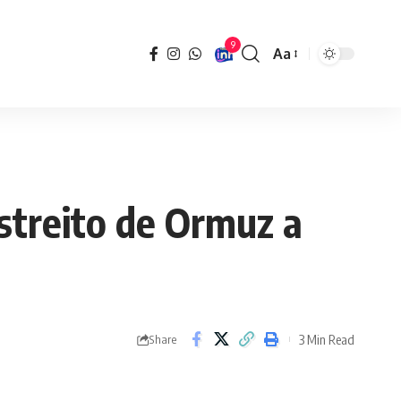
9
Aa
Font
Resizer
streito de Ormuz a
3 Min Read
Share