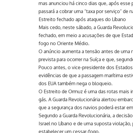
mas anunciou há cinco dias que, após esse 
passará a cobrar uma “taxa por serviço” de n
Estreito fechado após ataques do Líbano
Mais cedo, neste sábado, a Guarda Revolucio
fechado, em meio a acusações de que Estad
fogo no Oriente Médio.
O anúncio aumenta a tensão antes de uma n
prevista para ocorrer na Suíça e que, segun
Pouco antes, o vice-presidente dos Estados
evidências de que a passagem marítima es
dos EUA também nega o bloqueio.
O Estreito de Ormuz é uma das rotas mais i
gás. A Guarda Revolucionária alertou embar
que a segurança dos navios poderá estar em
Segundo a Guarda Revolucionária, a decisão
Israel no Líbano e de uma suposta violação
estabelecer um cessar-fogo.