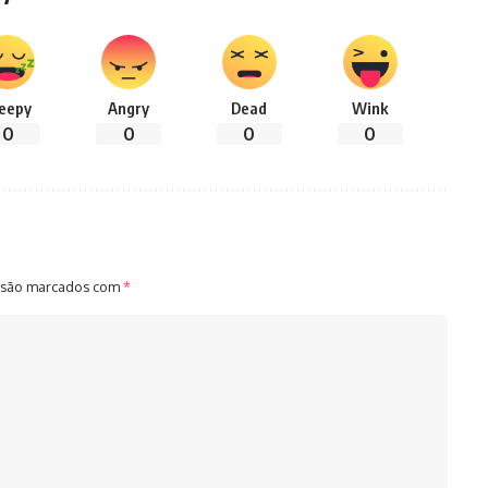
leepy
Angry
Dead
Wink
0
0
0
0
 são marcados com
*