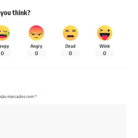
you think?
leepy
Angry
Dead
Wink
0
0
0
0
 são marcados com
*