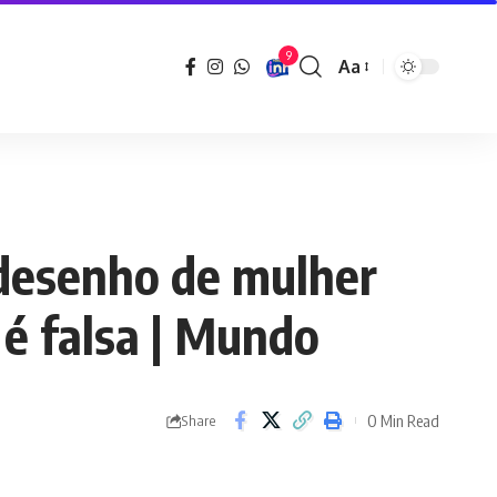
9
Aa
Font
Resizer
 desenho de mulher
a é falsa | Mundo
0 Min Read
Share