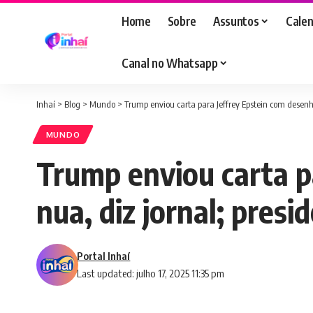
Home
Sobre
Assuntos
Calen
Canal no Whatsapp
Inhaí
>
Blog
>
Mundo
>
Trump enviou carta para Jeffrey Epstein com desenho
MUNDO
Trump enviou carta p
nua, diz jornal; presi
Portal Inhaí
Last updated: julho 17, 2025 11:35 pm