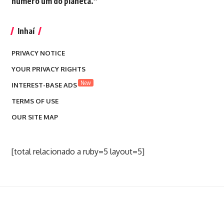
número um do planeta.”
Inhaí
PRIVACY NOTICE
YOUR PRIVACY RIGHTS
New
INTEREST-BASE ADS
TERMS OF USE
OUR SITE MAP
[total relacionado a ruby=5 layout=5]