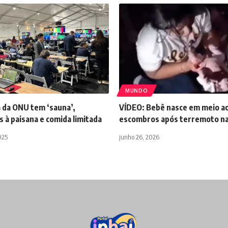
MUNDO
 da ONU tem ‘sauna’,
VÍDEO: Bebê nasce em meio a
 à paisana e comida limitada
escombros após terremoto na
025
junho 26, 2026