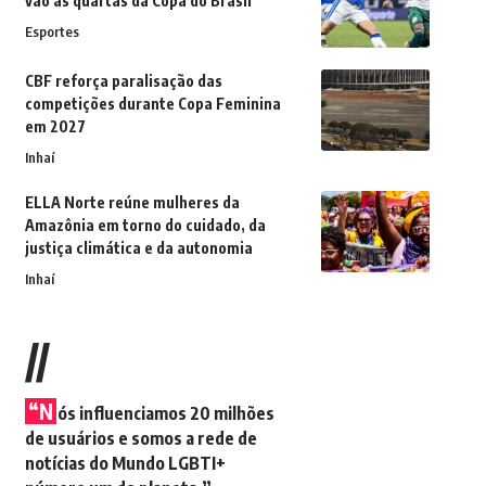
vão às quartas da Copa do Brasil
Esportes
CBF reforça paralisação das
competições durante Copa Feminina
em 2027
Inhaí
ELLA Norte reúne mulheres da
Amazônia em torno do cuidado, da
justiça climática e da autonomia
Inhaí
//
“N
ós influenciamos 20 milhões
de usuários e somos a rede de
notícias do Mundo LGBTI+