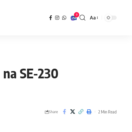
9
Aa
Font
Resizer
s na SE-230
2 Min Read
Share