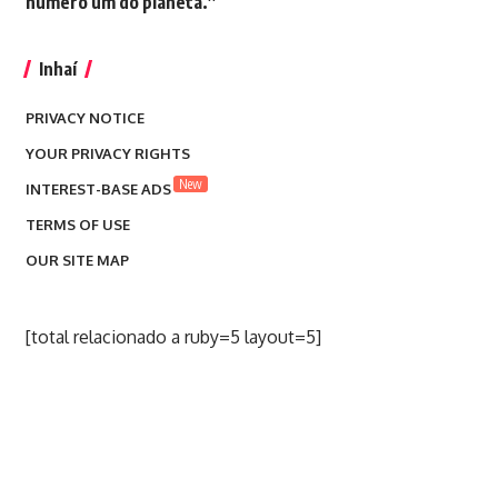
número um do planeta.”
Inhaí
PRIVACY NOTICE
YOUR PRIVACY RIGHTS
New
INTEREST-BASE ADS
TERMS OF USE
OUR SITE MAP
[total relacionado a ruby=5 layout=5]