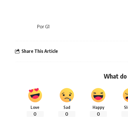
Por G1
Share This Article
What do 
Love
Sad
Happy
S
0
0
0