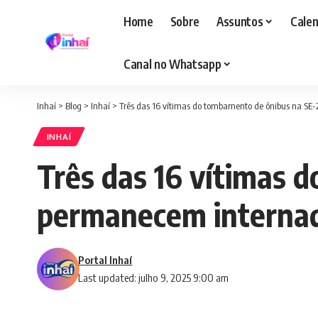
Home
Sobre
Assuntos
Calen
Canal no Whatsapp
Inhaí
>
Blog
>
Inhaí
>
Três das 16 vítimas do tombamento de ônibus na SE
INHAÍ
Três das 16 vítimas 
permanecem internad
Portal Inhaí
Last updated: julho 9, 2025 9:00 am