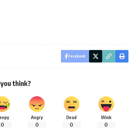
Facebook
you think?
leepy
Angry
Dead
Wink
0
0
0
0