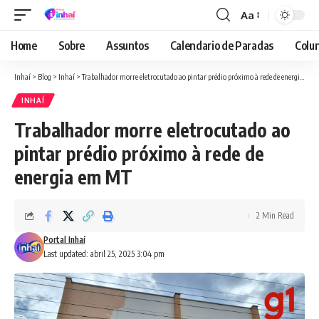
Aa
Font
Resizer
Home
Sobre
Assuntos
Calendario de Paradas
Colun
Inhaí
>
Blog
>
Inhaí
>
Trabalhador morre eletrocutado ao pintar prédio próximo à rede de energia em MT
INHAÍ
Trabalhador morre eletrocutado ao
pintar prédio próximo à rede de
energia em MT
2 Min Read
Portal Inhaí
Last updated: abril 25, 2025 3:04 pm