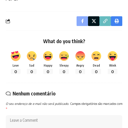
What do you think?
Love
Sad
Happy
Sleepy
Angry
Dead
Wink
0
0
0
0
0
0
0
Nenhum comentário
O seu endereço de e-mail não será publicado.
Campos obrigatórios são marcados com
*