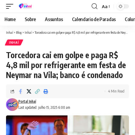
Aa
Font
Resizer
Home
Sobre
Assuntos
Calendario de Paradas
Colun
Inhaí
>
Blog
>
Inhaí
>
Torcedora cai em golpe e paga R$ 4,8 mil por refrigerante em festa de Neymar na Vila; banco é condenado
INHAÍ
Torcedora cai em golpe e paga R$
4,8 mil por refrigerante em festa de
Neymar na Vila; banco é condenado
4 Min Read
Portal Inhaí
Last updated: julho 15, 2025 6:00 am