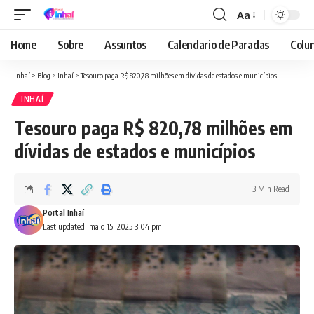
Aa
Font
Resizer
Home
Sobre
Assuntos
Calendario de Paradas
Colun
Inhaí
>
Blog
>
Inhaí
>
Tesouro paga R$ 820,78 milhões em dívidas de estados e municípios
INHAÍ
Tesouro paga R$ 820,78 milhões em
dívidas de estados e municípios
3 Min Read
Portal Inhaí
Last updated: maio 15, 2025 3:04 pm