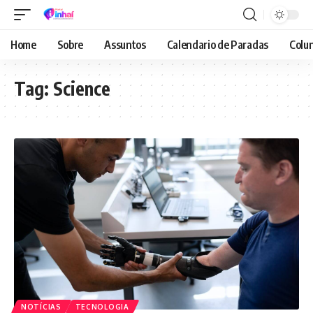
Home
Sobre
Assuntos
Calendario de Paradas
Colun
Tag:
Science
NOTÍCIAS
TECNOLOGIA