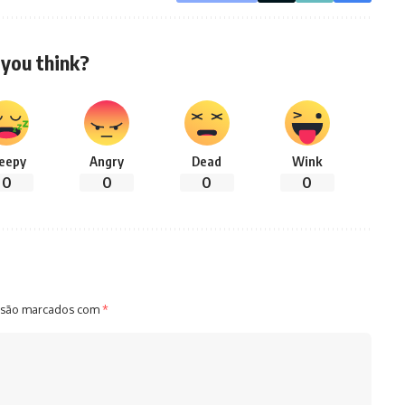
you think?
leepy
Angry
Dead
Wink
0
0
0
0
 são marcados com
*