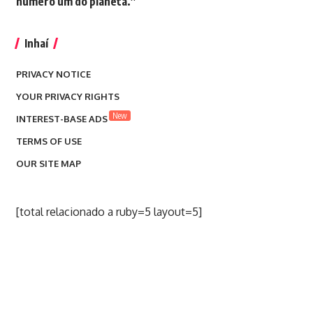
número um do planeta.”
Inhaí
PRIVACY NOTICE
YOUR PRIVACY RIGHTS
New
INTEREST-BASE ADS
TERMS OF USE
OUR SITE MAP
[total relacionado a ruby=5 layout=5]