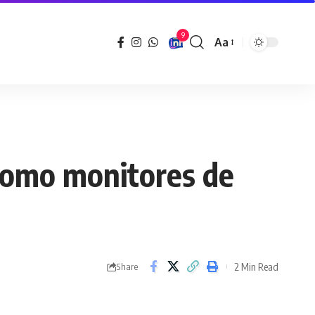
9
Aa
Font
Resizer
 como monitores de
2 Min Read
Share