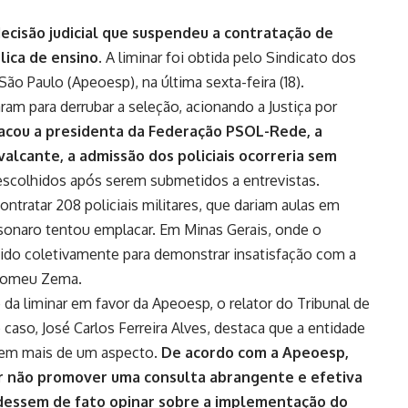
decisão judicial que suspendeu a contratação de
blica de ensino.
A liminar foi obtida pelo Sindicato dos
ão Paulo (Apeoesp), na última sexta-feira (18).
m para derrubar a seleção, acionando a Justiça por
cou a presidenta da Federação PSOL-Rede, a
alcante, a admissão dos policiais ocorreria sem
 escolhidos após serem submetidos a entrevistas.
ontratar 208 policiais militares
, que dariam aulas em
olsonaro tentou emplacar. Em Minas Gerais, onde o
ido coletivamente para demonstrar insatisfação com a
 Romeu Zema
.
a liminar em favor da Apeoesp, o relator do Tribunal de
 caso, José Carlos Ferreira Alves, destaca que a entidade
o em mais de um aspecto.
De acordo com a Apeoesp,
or não promover uma consulta abrangente e efetiva
dessem de fato opinar sobre a implementação do