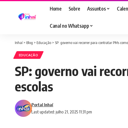
Home
Sobre
Assuntos
Calen
Canal no Whatsapp
Inhaí
>
Blog
>
Educação
>
SP: governo vai recorrer para contratar PMs como
EDUCAÇÃO
SP: governo vai reco
escolas
Portal Inhaí
Last updated: julho 21, 2025 11:31 pm