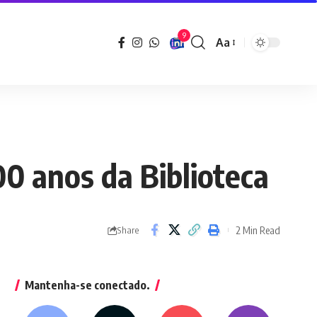
9
Aa
Font
Resizer
00 anos da Biblioteca
2 Min Read
Share
Mantenha-se conectado.