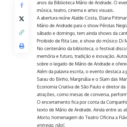
anos da Biblioteca Mário de Andrade. O event
música, teatro, cinema e artes visuais.
A abertura reúne Alaíde Costa, Eliana Pittma
Mário de Andrade para o show Pérolas Negr
sábado e domingo, tem ainda shows da can
Proibido de Rita Lee, e show do músico Di M
No centenário da biblioteca, o festival discu
memória e futuro, tradição e inovação. Aut
sobre o legado de Mário de Andrade e oferece
Além da palavra escrita, o evento destaca a
Sarau do Binho, Marginália e o Slam das Man
Economia Criativa de São Paulo e diretor da
atrações, como mesas de conversa, perform
O encerramento fica por conta da Companhi
texto de Mário de Andrade. Ainda entre as a
Morto
, homenagem do Teatro Oficina a Flá
entrego, não!
.