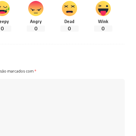
leepy
Angry
Dead
Wink
0
0
0
0
 são marcados com
*