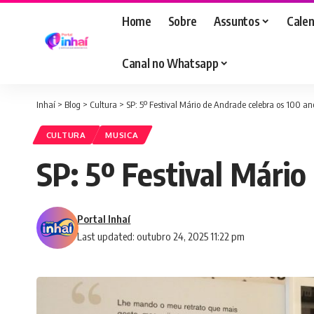
Home
Sobre
Assuntos
Calen
Canal no Whatsapp
Inhaí
>
Blog
>
Cultura
>
SP: 5º Festival Mário de Andrade celebra os 100 an
CULTURA
MUSICA
SP: 5º Festival Mário
Portal Inhaí
Last updated: outubro 24, 2025 11:22 pm