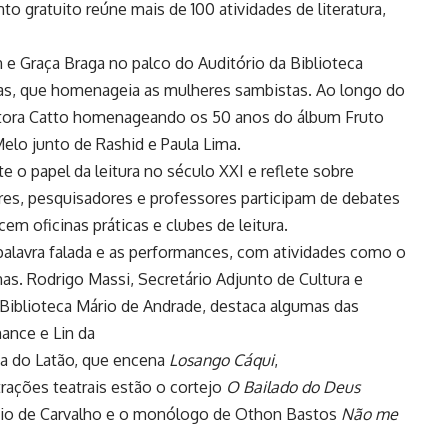
o gratuito reúne mais de 100 atividades de literatura,
n e Graça Braga no palco do Auditório da Biblioteca
as, que homenageia as mulheres sambistas. Ao longo do
tora Catto homenageando os 50 anos do álbum Fruto
elo junto de Rashid e Paula Lima.
te o papel da leitura no século XXI e reflete sobre
ores, pesquisadores e professores participam de debates
m oficinas práticas e clubes de leitura.
 palavra falada e as performances, com atividades como o
as. Rodrigo Massi, Secretário Adjunto de Cultura e
 Biblioteca Mário de Andrade, destaca algumas das
ance e Lin da
a do Latão, que encena
Losango Cáqui
,
trações teatrais estão o cortejo
O Bailado do Deus
vio de Carvalho e o monólogo de Othon Bastos
Não me