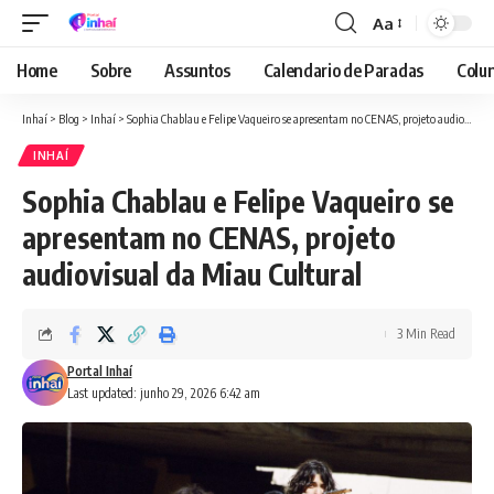
Aa
Font
Resizer
Home
Sobre
Assuntos
Calendario de Paradas
Colun
Inhaí
>
Blog
>
Inhaí
>
Sophia Chablau e Felipe Vaqueiro se apresentam no CENAS, projeto audiovisual da Miau Cultural
INHAÍ
Sophia Chablau e Felipe Vaqueiro se
apresentam no CENAS, projeto
audiovisual da Miau Cultural
3 Min Read
Portal Inhaí
Last updated: junho 29, 2026 6:42 am