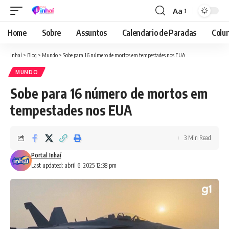
Aa
Font
Resizer
Home
Sobre
Assuntos
Calendario de Paradas
Colun
Inhaí
>
Blog
>
Mundo
>
Sobe para 16 número de mortos em tempestades nos EUA
MUNDO
Sobe para 16 número de mortos em
tempestades nos EUA
3 Min Read
Portal Inhaí
Last updated: abril 6, 2025 12:38 pm