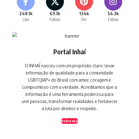
248.1k
69.1k
134k
54.3k
Like
Follow
Pin
Follow
Portal Inhaí
O INHAÍ nasceu com um propósito claro: levar
informação de qualidade para a comunidade
LGBTQIAP+ do Brasil com amor, coragem e
compromisso com a verdade. Acreditamos que a
informação é uma ferramenta poderosa para
unir pessoas, transformar realidades e fortalecer
a luta por direitos e respeito.
Sobre nós