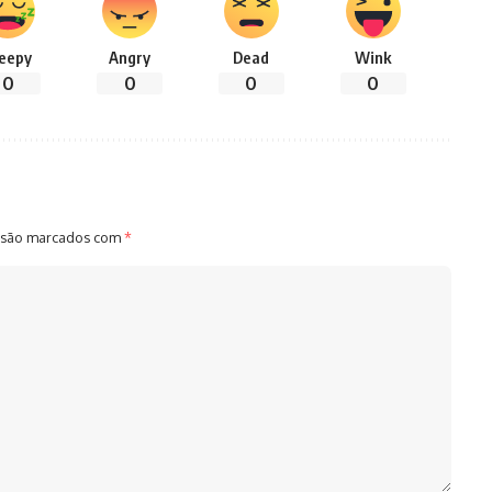
leepy
Angry
Dead
Wink
0
0
0
0
 são marcados com
*