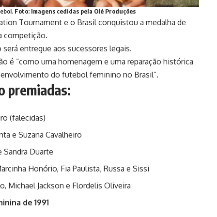
tebol.
Foto: Imagens cedidas pela Olé Produções
tation Tournament e o Brasil conquistou a medalha de
da competição.
o será entregue aos sucessores legais.
ação é “como uma homenagem e uma reparação histórica
envolvimento do futebol feminino no Brasil”.
ão premiadas:
ro (falecidas)
anta e Suzana Cavalheiro
e Sandra Duarte
arcinha Honório, Fia Paulista, Russa e Sissi
o, Michael Jackson e Flordelis Oliveira
inina de 1991