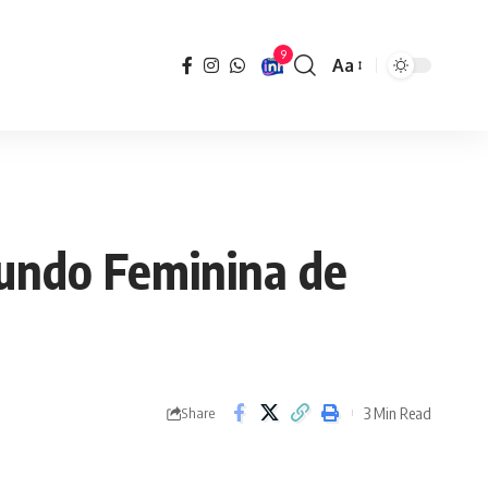
9
Aa
Font
Resizer
Mundo Feminina de
3 Min Read
Share