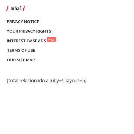
Inhaí
PRIVACY NOTICE
YOUR PRIVACY RIGHTS
New
INTEREST-BASE ADS
TERMS OF USE
OUR SITE MAP
[total relacionado a ruby=5 layout=5]