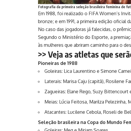
Fotografia da primeira seleção brasileira feminina de fu
Em 1988, foi realizado o FIFA Women’s Invi
bronze; e em 1991, a primeira edição oficial 
No caso das jogadoras já falecidas, o prêmi
Segundo o Ministério do Esporte, a premi
às mulheres que abriram caminho para o des
>> Veja as atletas que ser
Pioneiras de 1988
Goleiras: Lica Laurentino e Simone Carnei
Laterais: Marisa Caju (capitã), Rosilene F
Zagueiras: Elane Rego, Suzy Bittencourt 
Meias: Lúcia Feitosa, Marilza Pelezinha, M
Atacantes: Lucilene Cebola, Roseli de Bel
Seleção brasileira na Copa do Mundo Fem
Goleiras: Meg e Miriam Soares