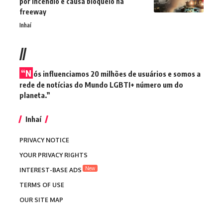
por incêndio e causa bloqueio na
freeway
Inhaí
//
“N
ós influenciamos 20 milhões de usuários e somos a
rede de notícias do Mundo LGBTI+ número um do
planeta.”
Inhaí
PRIVACY NOTICE
YOUR PRIVACY RIGHTS
New
INTEREST-BASE ADS
TERMS OF USE
OUR SITE MAP