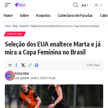
Aa
Font
Resizer
Home
Sobre
Assuntos
Calendario de Paradas
Colun
Inhaí
>
Blog
>
Esportes
>
Seleção dos EUA enaltece Marta e já mira a Copa Feminina no Brasil
ESPORTES
Seleção dos EUA enaltece Marta e já
mira a Copa Feminina no Brasil
6 Min Read
Portal Inhaí
Last updated: junho 3, 2026 7:05 pm