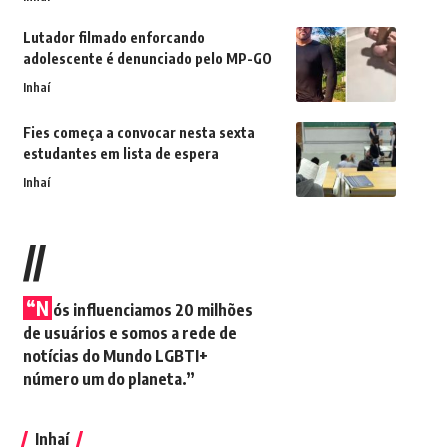
Lutador filmado enforcando
adolescente é denunciado pelo MP-GO
Inhaí
Fies começa a convocar nesta sexta
estudantes em lista de espera
Inhaí
//
“N
ós influenciamos 20 milhões
de usuários e somos a rede de
notícias do Mundo LGBTI+
número um do planeta.”
Inhaí