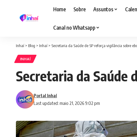
Home
Sobre
Assuntos
Calen
Canal no Whatsapp
Inhaí
>
Blog
>
Inhaí
>
Secretaria da Saúde de SP reforça vigilância sobre eb
INHAÍ
Secretaria da Saúde d
Portal Inhaí
Last updated: maio 21, 2026 9:02 pm