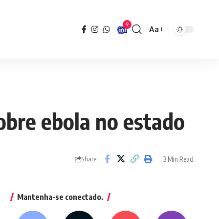
9
Aa
Font
Resizer
sobre ebola no estado
3 Min Read
Share
Mantenha-se conectado.