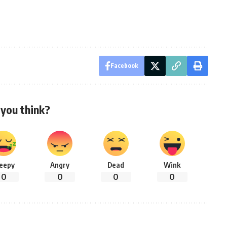
Facebook
you think?
leepy
Angry
Dead
Wink
0
0
0
0