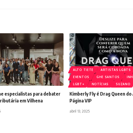
ALTO TIETE
ARTISTAS LGBTS
EVENTOS
GHE SANTOS
INH
LGBT+
NOTÍCIAS
SUZANO
e especialistas para debater
Kimberly Fly é Drag Queen do 
ributária em Vilhena
Página VIP
6
abril 13, 2025