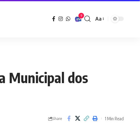
9
Aa
Font
Resizer
ia Municipal dos
1 Min Read
Share