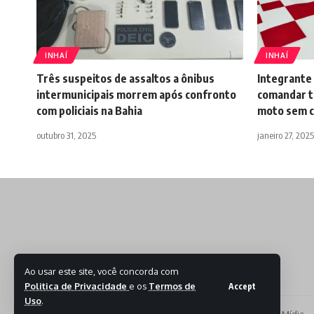
INHAÍ
INHAÍ
Três suspeitos de assaltos a ônibus
Integrante 
intermunicipais morrem após confronto
comandar t
com policiais na Bahia
moto sem 
outubro 31, 2025
janeiro 27, 2025
Ao usar este site, você concorda com
Politica de Privacidade
e os
Termos de
Accept
Uso
.
Todos os Direitos reservados - 2026 - Produzido por Sept Mídia