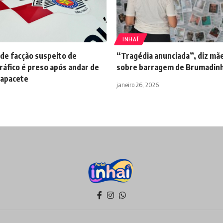
INHAÍ
de facção suspeito de
“Tragédia anunciada”, diz mãe
ráfico é preso após andar de
sobre barragem de Brumadin
capacete
janeiro 26, 2026