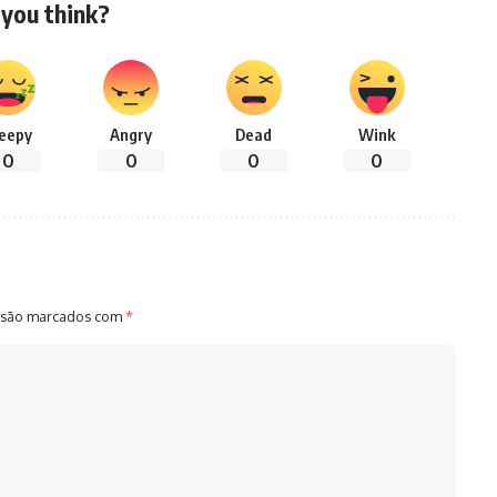
you think?
leepy
Angry
Dead
Wink
0
0
0
0
 são marcados com
*