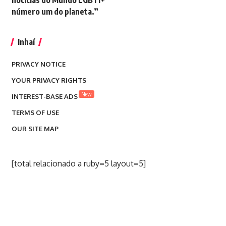
notícias do Mundo LGBTI+
número um do planeta.”
Inhaí
PRIVACY NOTICE
YOUR PRIVACY RIGHTS
New
INTEREST-BASE ADS
TERMS OF USE
OUR SITE MAP
[total relacionado a ruby=5 layout=5]