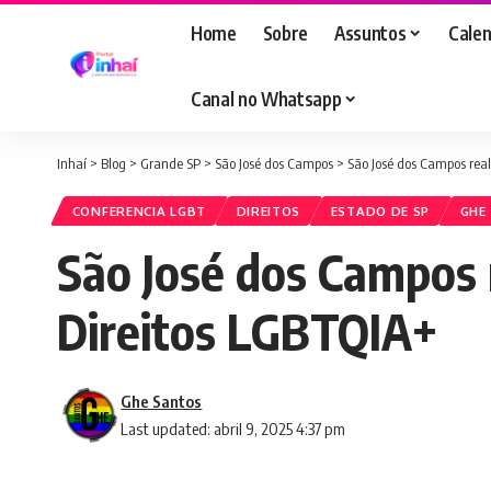
Home
Sobre
Assuntos
Calen
Canal no Whatsapp
Inhaí
>
Blog
>
Grande SP
>
São José dos Campos
>
São José dos Campos real
CONFERENCIA LGBT
DIREITOS
ESTADO DE SP
GHE
São José dos Campos r
Direitos LGBTQIA+
Ghe Santos
Last updated: abril 9, 2025 4:37 pm