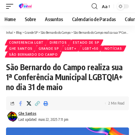
Aa
Font
Resizer
Home
Sobre
Assuntos
Calendario de Paradas
Colun
Inhaí
>
Blog
>
Grande SP
>
São Bernardo do Campo
>
São Bernardo do Campo realiza sua 1ª Conferência Municipal LGBTQIA+ no dia 31 de maio
CONFERENCIA LGBT
DIREITOS
ESTADO DE SP
GHE SANTOS
GRANDE SP
LGBT+
LGBT+50
NOTÍCIAS
SÃO BERNARDO DO CAMPO
São Bernardo do Campo realiza sua
1ª Conferência Municipal LGBTQIA+
no dia 31 de maio
2 Min Read
Ghe Santos
Last updated: maio 22, 2025 7:11 pm