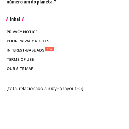
número um do planeta.”
Inhaí
PRIVACY NOTICE
YOUR PRIVACY RIGHTS
New
INTEREST-BASE ADS
TERMS OF USE
OUR SITE MAP
[total relacionado a ruby=5 layout=5]