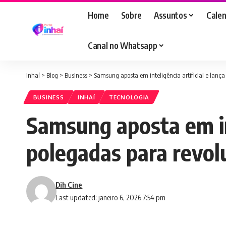
Home
Sobre
Assuntos
Calen
Canal no Whatsapp
Inhaí
>
Blog
>
Business
>
Samsung aposta em inteligência artificial e lanç
BUSINESS
INHAÍ
TECNOLOGIA
Samsung aposta em int
polegadas para revol
Dih Cine
Last updated: janeiro 6, 2026 7:54 pm