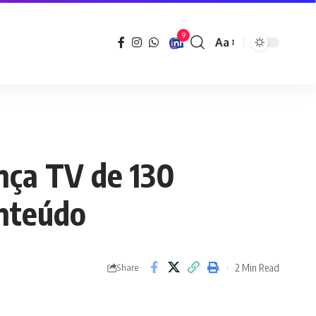
9
Aa
Font
Resizer
ança TV de 130
onteúdo
2 Min Read
Share