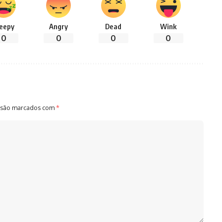
leepy
Angry
Dead
Wink
0
0
0
0
 são marcados com
*