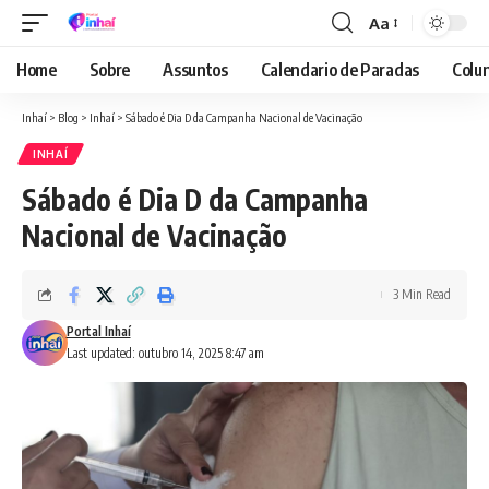
Aa
Font
Resizer
Home
Sobre
Assuntos
Calendario de Paradas
Colun
Inhaí
>
Blog
>
Inhaí
>
Sábado é Dia D da Campanha Nacional de Vacinação
INHAÍ
Sábado é Dia D da Campanha
Nacional de Vacinação
3 Min Read
Portal Inhaí
Last updated: outubro 14, 2025 8:47 am