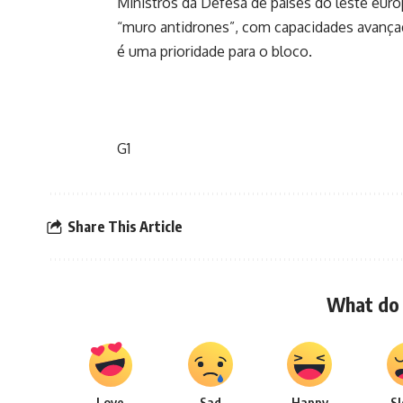
Ministros da Defesa de países do leste euro
“muro antidrones”, com capacidades avança
é uma prioridade para o bloco.
G1
Share This Article
What do 
Love
Sad
Happy
S