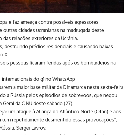
opa e faz ameaça contra possíveis agressores
 e outras cidades ucranianas na madrugada deste
o das relações exteriores da Ucrânia.
, destruindo prédios residenciais e causando baixas
o X.
o, seis pessoas ficaram feridas após os bombardeios na
as internacionais do g1 no WhatsApp
rem a maior base militar da Dinamarca nesta sexta-feira
ado a Rússia pelos episódios de sobrevoos, que negou
a Geral da ONU deste sábado (27).
jar um ataque à Aliança do Atlântico Norte (Otan) e aos
tin tem repetidamente desmentido essas provocações”,
Rússia, Sergei Lavrov.