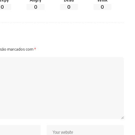
0
0
0
0
 são marcados com
*