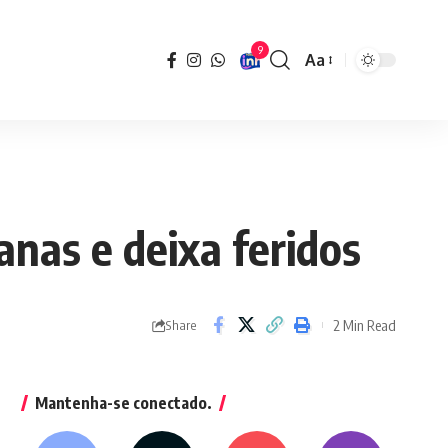
9
Aa
Font
Resizer
anas e deixa feridos
2 Min Read
Share
Mantenha-se conectado.