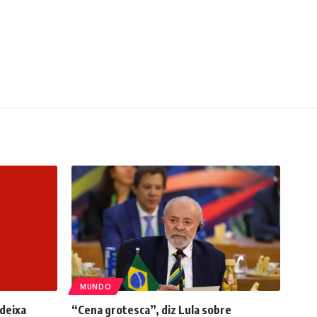
MUNDO
 deixa
“Cena grotesca”, diz Lula sobre