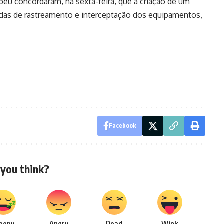
peu concordaram, na sexta-feira, que a criação de um
das de rastreamento e interceptação dos equipamentos,
Facebook
you think?
leepy
Angry
Dead
Wink