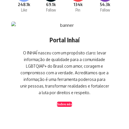
248.1k
69.1k
134k
54.3k
Like
Follow
Pin
Follow
Portal Inhaí
O INHAÍ nasceu com um propósito claro: levar
informação de qualidade para a comunidade
LGBTQIAP+ do Brasil com amor, coragem e
compromisso com a verdade. Acreditamos que a
informação é uma ferramenta poderosa para
unir pessoas, transformar realidades e fortalecer
a luta por direitos e respeito.
Sobre nós