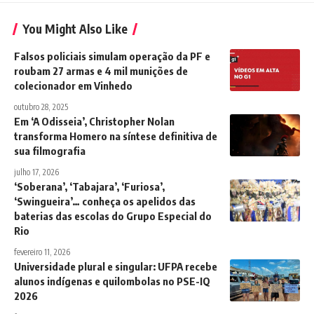
You Might Also Like
Falsos policiais simulam operação da PF e
roubam 27 armas e 4 mil munições de
colecionador em Vinhedo
outubro 28, 2025
Em ‘A Odisseia’, Christopher Nolan
transforma Homero na síntese definitiva de
sua filmografia
julho 17, 2026
‘Soberana’, ‘Tabajara’, ‘Furiosa’,
‘Swingueira’… conheça os apelidos das
baterias das escolas do Grupo Especial do
Rio
fevereiro 11, 2026
Universidade plural e singular: UFPA recebe
alunos indígenas e quilombolas no PSE-IQ
2026