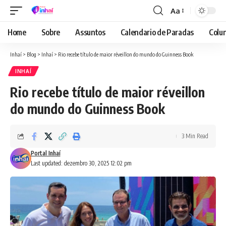
Aa
Font
Resizer
Home
Sobre
Assuntos
Calendario de Paradas
Colun
Inhaí
>
Blog
>
Inhaí
>
Rio recebe título de maior réveillon do mundo do Guinness Book
INHAÍ
Rio recebe título de maior réveillon
do mundo do Guinness Book
3 Min Read
Portal Inhaí
Last updated: dezembro 30, 2025 12:02 pm