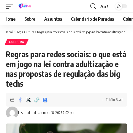
Aa
Font
Resizer
Home
Sobre
Assuntos
Calendario de Paradas
Colun
Inhaí
>
Blog
>
Cultura
>
Regras para redes sociais: o que está em jogo na lei contra adultização e nas propostas de regulação das big techs
CULTURA
Regras para redes sociais: o que está
em jogo na lei contra adultização e
nas propostas de regulação das big
techs
11 Min Read
Last updated: setembro 18, 2025 2:02 pm