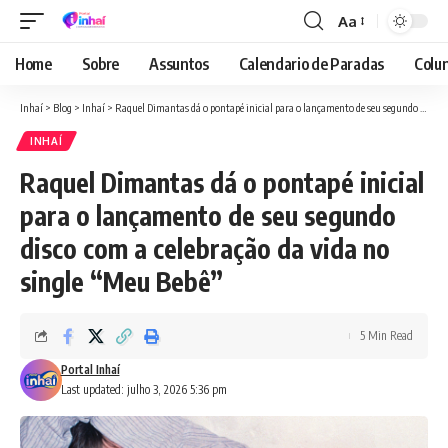
Aa
Font
Resizer
Home
Sobre
Assuntos
Calendario de Paradas
Colun
Inhaí
>
Blog
>
Inhaí
>
Raquel Dimantas dá o pontapé inicial para o lançamento de seu segundo disco com a celebração da vida no single “Meu Bebê”
INHAÍ
Raquel Dimantas dá o pontapé inicial
para o lançamento de seu segundo
disco com a celebração da vida no
single “Meu Bebê”
5 Min Read
Portal Inhaí
Last updated: julho 3, 2026 5:36 pm