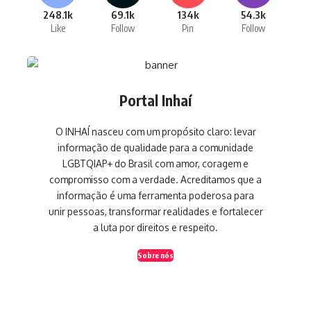
248.1k
69.1k
134k
54.3k
Like
Follow
Pin
Follow
Portal Inhaí
O INHAÍ nasceu com um propósito claro: levar
informação de qualidade para a comunidade
LGBTQIAP+ do Brasil com amor, coragem e
compromisso com a verdade. Acreditamos que a
informação é uma ferramenta poderosa para
unir pessoas, transformar realidades e fortalecer
a luta por direitos e respeito.
Sobre nós