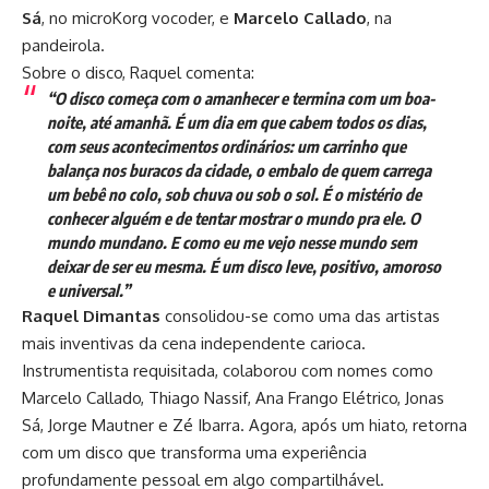
Sá
, no microKorg vocoder, e
Marcelo Callado
, na
pandeirola.
Sobre o disco, Raquel comenta:
“O disco começa com o amanhecer e termina com um boa-
noite, até amanhã. É um dia em que cabem todos os dias,
com seus acontecimentos ordinários: um carrinho que
balança nos buracos da cidade, o embalo de quem carrega
um bebê no colo, sob chuva ou sob o sol. É o mistério de
conhecer alguém e de tentar mostrar o mundo pra ele. O
mundo mundano. E como eu me vejo nesse mundo sem
deixar de ser eu mesma. É um disco leve, positivo, amoroso
e universal.”
Raquel Dimantas
consolidou-se como uma das artistas
mais inventivas da cena independente carioca.
Instrumentista requisitada, colaborou com nomes como
Marcelo Callado, Thiago Nassif, Ana Frango Elétrico, Jonas
Sá, Jorge Mautner e Zé Ibarra. Agora, após um hiato, retorna
com um disco que transforma uma experiência
profundamente pessoal em algo compartilhável.