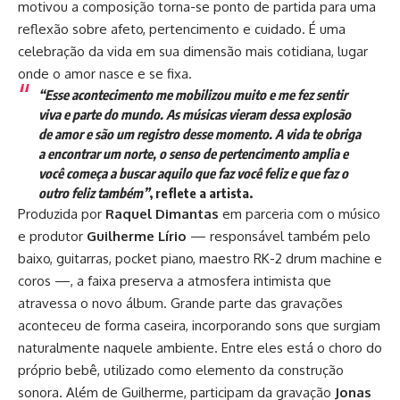
motivou a composição torna-se ponto de partida para uma
reflexão sobre afeto, pertencimento e cuidado. É uma
celebração da vida em sua dimensão mais cotidiana, lugar
onde o amor nasce e se fixa.
“Esse acontecimento me mobilizou muito e me fez sentir
viva e parte do mundo. As músicas vieram dessa explosão
de amor e são um registro desse momento. A vida te obriga
a encontrar um norte, o senso de pertencimento amplia e
você começa a buscar aquilo que faz você feliz e que faz o
outro feliz também”
, reflete a artista.
Produzida por
Raquel Dimantas
em parceria com o músico
e produtor
Guilherme Lírio
— responsável também pelo
baixo, guitarras, pocket piano, maestro RK-2 drum machine e
coros —, a faixa preserva a atmosfera intimista que
atravessa o novo álbum. Grande parte das gravações
aconteceu de forma caseira, incorporando sons que surgiam
naturalmente naquele ambiente. Entre eles está o choro do
próprio bebê, utilizado como elemento da construção
sonora. Além de Guilherme, participam da gravação
Jonas