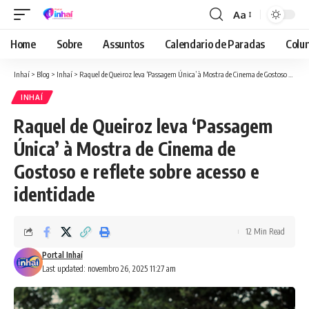
Aa
Font
Resizer
Home
Sobre
Assuntos
Calendario de Paradas
Colun
Inhaí
>
Blog
>
Inhaí
>
Raquel de Queiroz leva ‘Passagem Única’ à Mostra de Cinema de Gostoso e reflete sobre acesso e identidade
INHAÍ
Raquel de Queiroz leva ‘Passagem
Única’ à Mostra de Cinema de
Gostoso e reflete sobre acesso e
identidade
12 Min Read
Portal Inhaí
Last updated: novembro 26, 2025 11:27 am