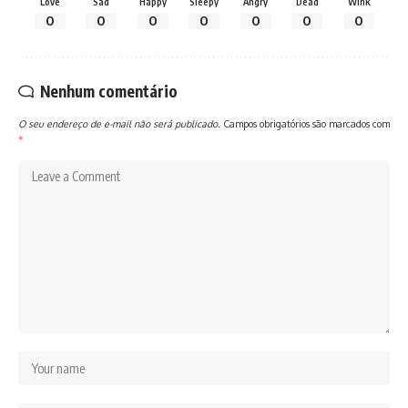
Love
Sad
Happy
Sleepy
Angry
Dead
Wink
0
0
0
0
0
0
0
Nenhum comentário
O seu endereço de e-mail não será publicado.
Campos obrigatórios são marcados com
*