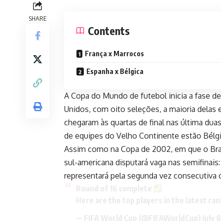
SHARE
Contents
França x Marrocos
Espanha x Bélgica
A Copa do Mundo de futebol inicia a fase de 
Unidos, com oito seleções, a maioria delas 
chegaram às quartas de final nas última dua
de equipes do Velho Continente estão Bélgi
Assim como na Copa de 2002, em que o Bra
sul-americana disputará vaga nas semifinais:
representará pela segunda vez consecutiva o
Round of 16 complete
Here are the top players in the latest ran
— FIFA World Cup (@FIFAWorldCup)
July 