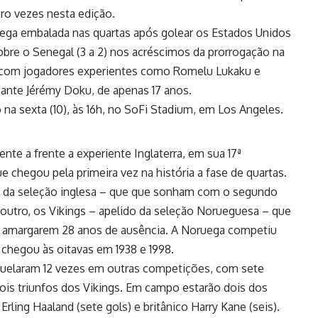
ro vezes nesta edição.
chega embalada nas quartas após golear os Estados Unidos
a sobre o Senegal (3 a 2) nos acréscimos da prorrogação na
ta com jogadores experientes como Romelu Lukaku e
ante Jérémy Doku, de apenas 17 anos.
a sexta (10), às 16h, no SoFi Stadium, em Los Angeles.
nte a frente a experiente Inglaterra, em sua 17ª
 chegou pela primeira vez na história a fase de quartas.
o da seleção inglesa – que que sonham com o segundo
 outro, os Vikings – apelido da seleção Norueguesa – que
s amargarem 28 anos de ausência. A Noruega competiu
 chegou às oitavas em 1938 e 1998.
 duelaram 12 vezes em outras competições, com sete
 dois triunfos dos Vikings. Em campo estarão dois dos
rling Haaland (sete gols) e britânico Harry Kane (seis).