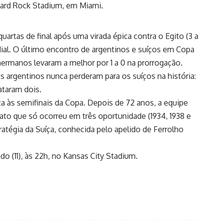
 Hard Rock Stadium, em Miami.
artas de final após uma virada épica contra o Egito (3 a
dial. O último encontro de argentinos e suíços em Copa
 hermanos levaram a melhor por 1 a 0 na prorrogação.
s argentinos nunca perderam para os suíços na história:
taram dois.
ta às semifinais da Copa. Depois de 72 anos, a equipe
 fato que só ocorreu em três oportunidade (1934, 1938 e
ratégia da Suíça, conhecida pelo apelido de Ferrolho
do (11), às 22h, no Kansas City Stadium.