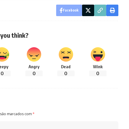
Facebook
you think?
leepy
Angry
Dead
Wink
0
0
0
0
 são marcados com
*