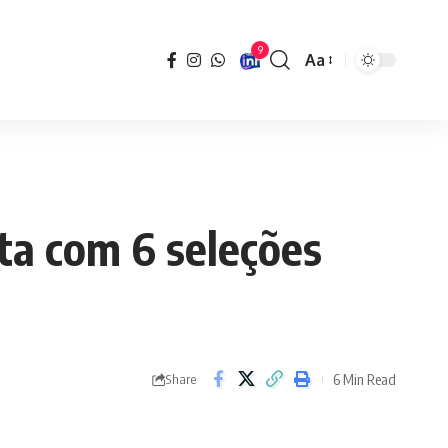
9
Aa
Font
Resizer
ta com 6 seleções
6 Min Read
Share