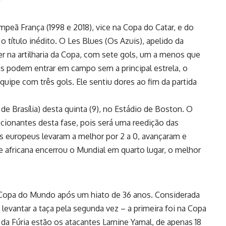
mpeã França (1998 e 2018), vice na Copa do Catar, e do
 título inédito. O Les Blues (Os Azuis), apelido da
r na artilharia da Copa, com sete gols, um a menos que
as podem entrar em campo sem a principal estrela, o
equipe com três gols. Ele sentiu dores ao fim da partida
de Brasília) desta quinta (9), no Estádio de Boston. O
ionantes desta fase, pois será uma reedição das
os europeus levaram a melhor por 2 a 0, avançaram e
pe africana encerrou o Mundial em quarto lugar, o melhor
 Copa do Mundo após um hiato de 36 anos. Considerada
 levantar a taça pela segunda vez – a primeira foi na Copa
o da Fúria estão os atacantes Lamine Yamal, de apenas 18