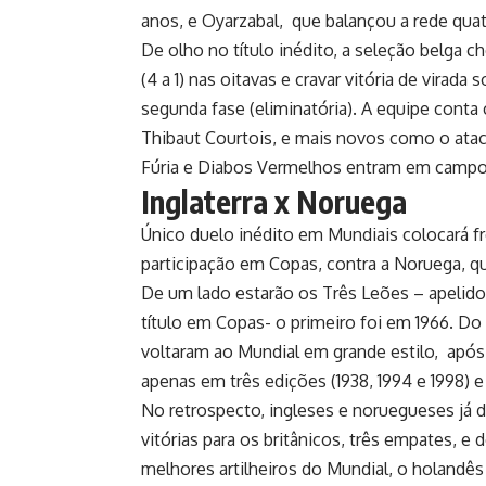
anos, e Oyarzabal, que balançou a rede quat
De olho no título inédito, a seleção belga 
(4 a 1) nas oitavas e cravar vitória de virad
segunda fase (eliminatória). A equipe con
Thibaut Courtois, e mais novos como o atac
Fúria e Diabos Vermelhos entram em campo n
Inglaterra x Noruega
Único duelo inédito em Mundiais colocará fre
participação em Copas, contra a Noruega, que
De um lado estarão os Três Leões – apelid
título em Copas- o primeiro foi em 1966. Do
voltaram ao Mundial em grande estilo, apó
apenas em três edições (1938, 1994 e 1998) e
No retrospecto, ingleses e noruegueses já
vitórias para os britânicos, três empates, e
melhores artilheiros do Mundial, o holandês E