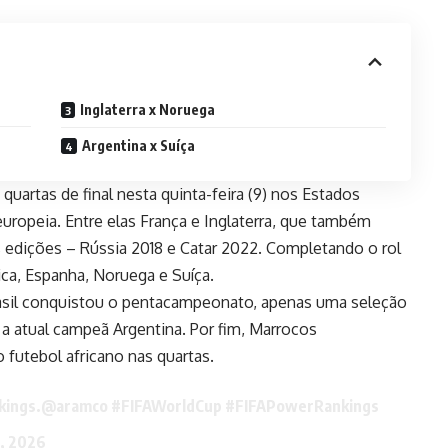
Inglaterra x Noruega
Argentina x Suíça
quartas de final nesta quinta-feira (9) nos Estados
europeia. Entre elas França e Inglaterra, que também
s edições – Rússia 2018 e Catar 2022. Completando o rol
ca, Espanha, Noruega e Suíça.
sil conquistou o pentacampeonato, apenas uma seleção
 a atual campeã Argentina. Por fim, Marrocos
 futebol africano nas quartas.
kings.
@aramco
#FIFAWorldCup
#FIFAPowerRankings
8, 2026