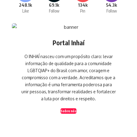
248.1k
69.1k
134k
54.3k
Like
Follow
Pin
Follow
Portal Inhaí
O INHAÍ nasceu com um propósito claro: levar
informação de qualidade para a comunidade
LGBTQIAP+ do Brasil com amor, coragem e
compromisso com a verdade. Acreditamos que a
informação é uma ferramenta poderosa para
unir pessoas, transformar realidades e fortalecer
a luta por direitos e respeito.
Sobre nós