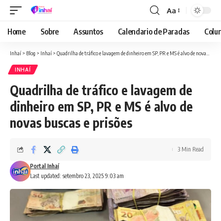
Aa
Font
Resizer
Home
Sobre
Assuntos
Calendario de Paradas
Colun
Inhaí
>
Blog
>
Inhaí
>
Quadrilha de tráfico e lavagem de dinheiro em SP, PR e MS é alvo de novas buscas e prisões
INHAÍ
Quadrilha de tráfico e lavagem de
dinheiro em SP, PR e MS é alvo de
novas buscas e prisões
3 Min Read
Portal Inhaí
Last updated: setembro 23, 2025 9:03 am