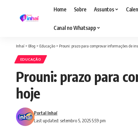
Home
Sobre
Assuntos
Calen
Canal no Whatsapp
Inhaí
>
Blog
>
Educação
>
Prouni: prazo para comprovar informações de ins
EDUCAÇÃO
Prouni: prazo para c
hoje
Portal Inhaí
Last updated: setembro 5, 2025 5:59 pm