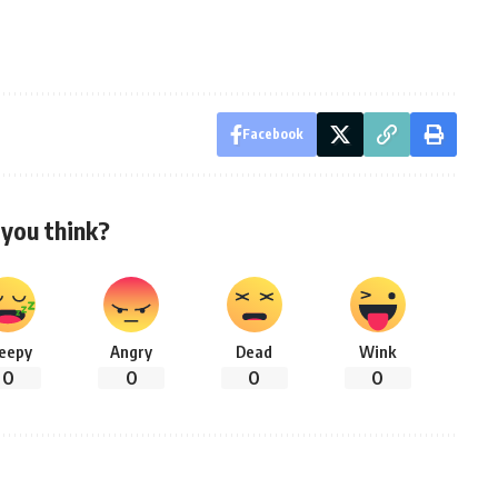
Facebook
you think?
leepy
Angry
Dead
Wink
0
0
0
0