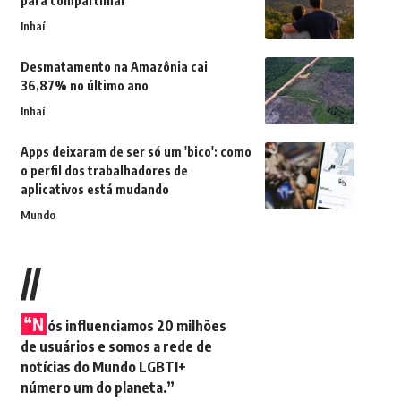
para compartilhar
Inhaí
Desmatamento na Amazônia cai
36,87% no último ano
Inhaí
Apps deixaram de ser só um 'bico': como
o perfil dos trabalhadores de
aplicativos está mudando
Mundo
//
“N
ós influenciamos 20 milhões
de usuários e somos a rede de
notícias do Mundo LGBTI+
número um do planeta.”