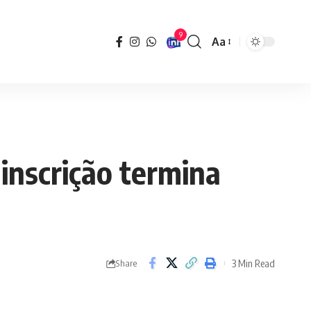
9
Aa
Font
Resizer
inscrição termina
3 Min Read
Share