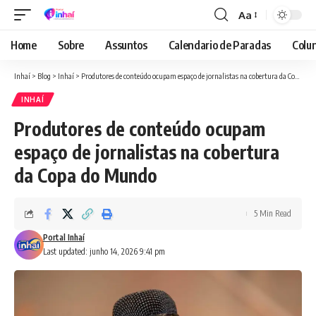
Aa
Font
Resizer
Home
Sobre
Assuntos
Calendario de Paradas
Colun
Inhaí
>
Blog
>
Inhaí
>
Produtores de conteúdo ocupam espaço de jornalistas na cobertura da Copa do Mundo
INHAÍ
Produtores de conteúdo ocupam
espaço de jornalistas na cobertura
da Copa do Mundo
5 Min Read
Portal Inhaí
Last updated: junho 14, 2026 9:41 pm