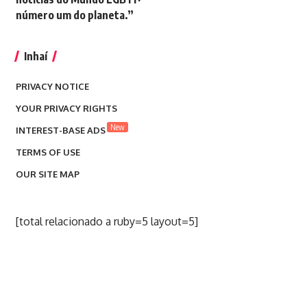
número um do planeta.”
Inhaí
PRIVACY NOTICE
YOUR PRIVACY RIGHTS
New
INTEREST-BASE ADS
TERMS OF USE
OUR SITE MAP
[total relacionado a ruby=5 layout=5]