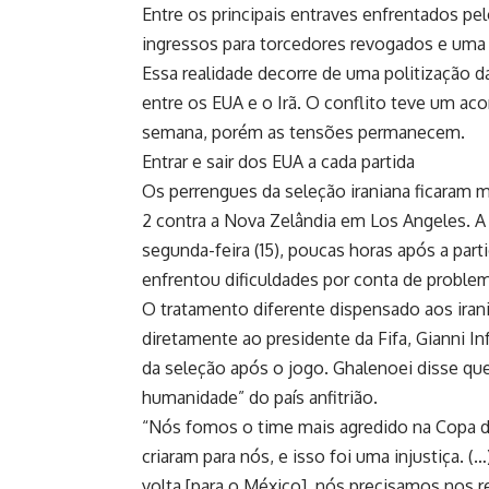
Entre os principais entraves enfrentados pe
ingressos para torcedores revogados e uma 
Essa realidade decorre de uma politização d
entre os EUA e o Irã. O conflito teve um aco
semana, porém as tensões permanecem.
Entrar e sair dos EUA a cada partida
Os perrengues da seleção iraniana ficaram 
2 contra a Nova Zelândia em Los Angeles. A
segunda-feira (15), poucas horas após a p
enfrentou dificuldades por conta de proble
O tratamento diferente dispensado aos ira
diretamente ao presidente da Fifa, Gianni Inf
da seleção após o jogo. Ghalenoei disse que
humanidade” do país anfitrião.
“Nós fomos o time mais agredido na Copa d
criaram para nós, e isso foi uma injustiça
volta [para o México], nós precisamos nos r