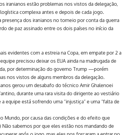
los iranianos estão problemas nos vistos da delegação,
logística complexa antes e depois de cada jogo.
a presença dos iranianos no torneio por conta da guerra
rdo de paz assinado entre os dois países no início da
mais evidentes com a estreia na Copa, em empate por 2 a
 equipe precisou deixar os EUA ainda na madrugada de
artida, por determinação do governo Trump —porém
mas nos vistos de alguns membros da delegação.
nianos gerou um desabafo do técnico Amir Ghalenoei
antino, durante uma rara visita do dirigente ao vestiário
 a equipe está sofrendo uma “injustiça” e uma “falta de
o Mundo, por causa das condições e do efeito que
. (…) Não sabemos por que eles estão nos mandando de
ecuperar após o jogo, mas eles nos forçaram a entrar no