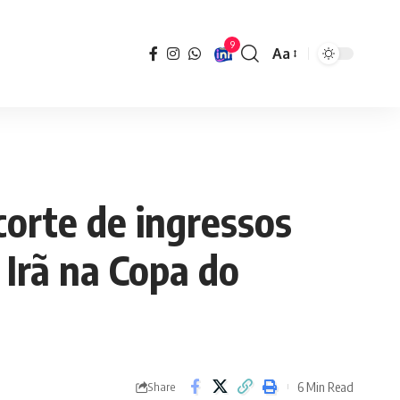
9
Aa
Font
Resizer
corte de ingressos
 Irã na Copa do
6 Min Read
Share