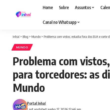
Home
Sobre
Assuntos
Calen
Canal no Whatsapp
Inhaí
>
Blog
>
Mundo
>
Problema com vistos, estadia fora dos EUA e corte d
MUNDO
Problema com vistos,
para torcedores: as d
Mundo
Portal Inhaí
Last updated: junho 17, 2026 12:46 am