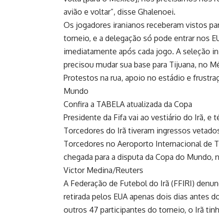
avião e voltar”, disse Ghalenoei.
Os jogadores iranianos receberam vistos pa
torneio, e a delegação só pode entrar nos EU
imediatamente após cada jogo. A seleção in
precisou mudar sua base para Tijuana, no M
Protestos na rua, apoio no estádio e frustr
Mundo
Confira a TABELA atualizada da Copa
Presidente da Fifa vai ao vestiário do Irã, e
Torcedores do Irã tiveram ingressos vetado
Torcedores no Aeroporto Internacional de T
chegada para a disputa da Copa do Mundo, n
Victor Medina/Reuters
A Federação de Futebol do Irã (FFIRI) denun
retirada pelos EUA apenas dois dias antes
outros 47 participantes do torneio, o Irã ti