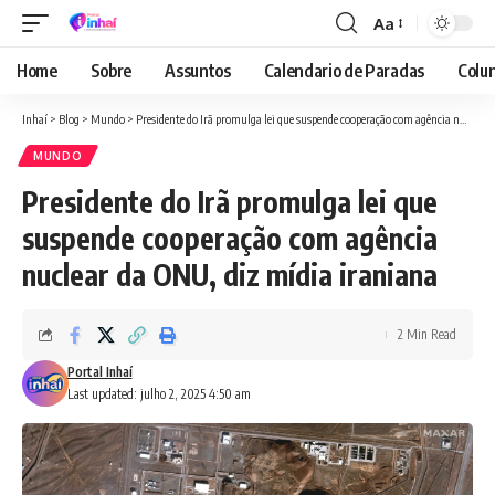
Aa
Font
Resizer
Home
Sobre
Assuntos
Calendario de Paradas
Colun
Inhaí
>
Blog
>
Mundo
>
Presidente do Irã promulga lei que suspende cooperação com agência nuclear da ONU, diz mídia iraniana
MUNDO
Presidente do Irã promulga lei que
suspende cooperação com agência
nuclear da ONU, diz mídia iraniana
2 Min Read
Portal Inhaí
Last updated: julho 2, 2025 4:50 am