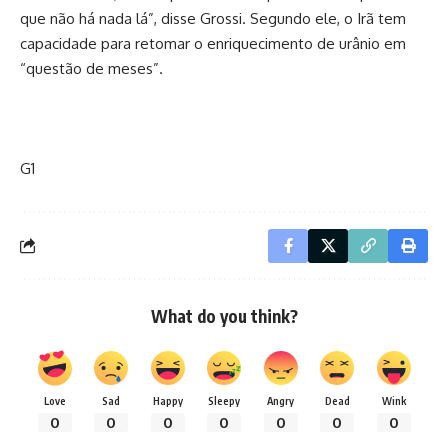
que não há nada lá”, disse Grossi. Segundo ele, o Irã tem
capacidade para retomar o enriquecimento de urânio em
“questão de meses”.
G1
What do you think?
Love
Sad
Happy
Sleepy
Angry
Dead
Wink
0
0
0
0
0
0
0