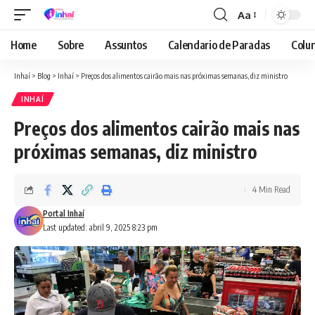
Aa
Font
Resizer
Home
Sobre
Assuntos
Calendario de Paradas
Colun
Inhaí
>
Blog
>
Inhaí
>
Preços dos alimentos cairão mais nas próximas semanas, diz ministro
INHAÍ
Preços dos alimentos cairão mais nas
próximas semanas, diz ministro
4 Min Read
Portal Inhaí
Last updated: abril 9, 2025 8:23 pm