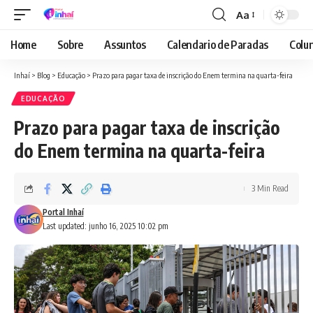
Aa
Font
Resizer
Home
Sobre
Assuntos
Calendario de Paradas
Colun
Inhaí
>
Blog
>
Educação
>
Prazo para pagar taxa de inscrição do Enem termina na quarta-feira
EDUCAÇÃO
Prazo para pagar taxa de inscrição
do Enem termina na quarta-feira
3 Min Read
Portal Inhaí
Last updated: junho 16, 2025 10:02 pm