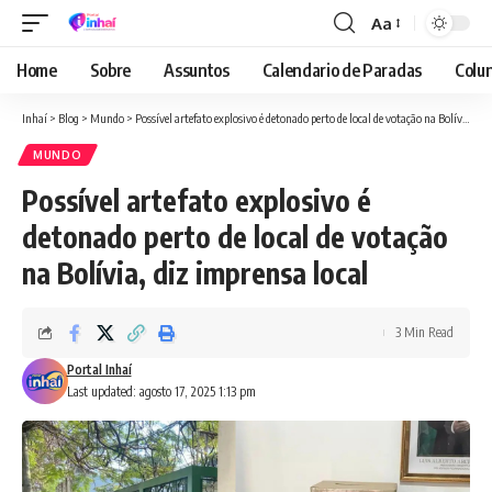
Aa
Font
Resizer
Home
Sobre
Assuntos
Calendario de Paradas
Colun
Inhaí
>
Blog
>
Mundo
>
Possível artefato explosivo é detonado perto de local de votação na Bolívia, diz imprensa local
MUNDO
Possível artefato explosivo é
detonado perto de local de votação
na Bolívia, diz imprensa local
3 Min Read
Portal Inhaí
Last updated: agosto 17, 2025 1:13 pm