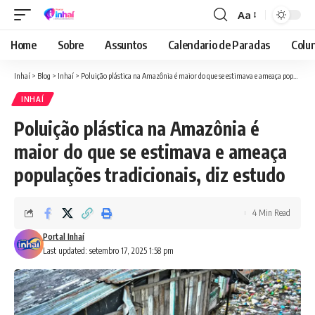
Aa
Font
Resizer
Home
Sobre
Assuntos
Calendario de Paradas
Colun
Inhaí
>
Blog
>
Inhaí
>
Poluição plástica na Amazônia é maior do que se estimava e ameaça populações tradicionais, diz estudo
INHAÍ
Poluição plástica na Amazônia é
maior do que se estimava e ameaça
populações tradicionais, diz estudo
4 Min Read
Portal Inhaí
Last updated: setembro 17, 2025 1:58 pm