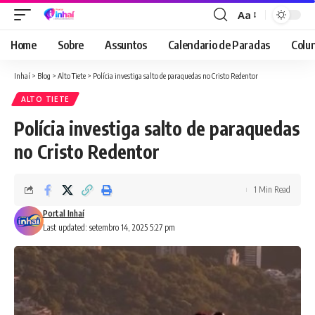
Aa
Font
Resizer
Home
Sobre
Assuntos
Calendario de Paradas
Colun
Inhaí
>
Blog
>
Alto Tiete
>
Polícia investiga salto de paraquedas no Cristo Redentor
ALTO TIETE
Polícia investiga salto de paraquedas
no Cristo Redentor
1 Min Read
Portal Inhaí
Last updated: setembro 14, 2025 5:27 pm