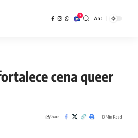
9
Aa
Font
Resizer
fortalece cena queer
13 Min Read
Share