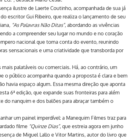
resença ilustre de Laerte Coutinho, acompanhada de sua já
e do escritor Gui Ribeiro, que realiza o lançamento de seu
iana,
“As Palavras Não Ditas”
, abordando as vivências
ndendo a compreender seu lugar no mundo e no coração
empero nacional que toma conta do evento, reunindo
ras sensacionais e uma criatividade que transborda por
mais palatáveis ou comerciais. Há, ao contrário, um
ue o público acompanha quando a proposta é clara e bem
não havia espaço algum. Essa mesma direção que aponta
esta 6ª edição, que expande suas fronteiras para além
ite do nanquim e dos balões para abraçar também o
ganhar um painel imperdível: a Manequim Filmes traz para
ardado filme
“Quinze Dias”
, que estreia agora em junho
ença de Miguel Lallo e Vitor Martins, autor do livro que