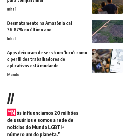
para compartilhar
Inhaí
Desmatamento na Amazônia cai
36,87% no último ano
Inhaí
Apps deixaram de ser só um 'bico': como
o perfil dos trabalhadores de
aplicativos está mudando
Mundo
//
“N
ós influenciamos 20 milhões
de usuários e somos a rede de
notícias do Mundo LGBTI+
número um do planeta.”