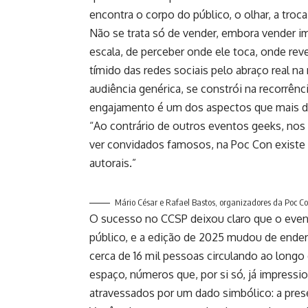
encontra o corpo do público, o olhar, a troca
Não se trata só de vender, embora vender i
escala, de perceber onde ele toca, onde rev
tímido das redes sociais pelo abraço real n
audiência genérica, se constrói na recorrênc
engajamento é um dos aspectos que mais dif
“Ao contrário de outros eventos geeks, nos
ver convidados famosos, na Poc Con existe
autorais.”
Mário César e Rafael Bastos, organizadores da Poc C
O sucesso no CCSP deixou claro que o event
público, e a edição de 2025 mudou de ender
cerca de 16 mil pessoas circulando ao longo 
espaço, números que, por si só, já impres
atravessados por um dado simbólico: a prese