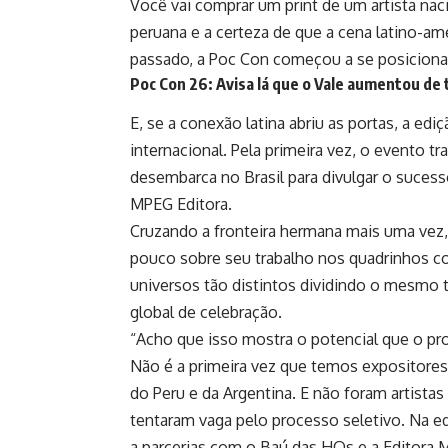
Você vai comprar um print de um artista nac
peruana e a certeza de que a cena latino-a
passado, a Poc Con começou a se posiciona
Poc Con 26: Avisa lá que o Vale aumentou de
E, se a conexão latina abriu as portas, a ed
internacional. Pela primeira vez, o evento tr
desembarca no Brasil para divulgar o suces
MPEG Editora.
Cruzando a fronteira hermana mais uma vez, 
pouco sobre seu trabalho nos quadrinhos co
universos tão distintos dividindo o mesmo t
global de celebração.
“Acho que isso mostra o potencial que o pr
Não é a primeira vez que temos expositores d
do Peru e da Argentina. E não foram artista
tentaram vaga pelo processo seletivo. Na ed
a parcerias com o Baú das HQs e a Editora M