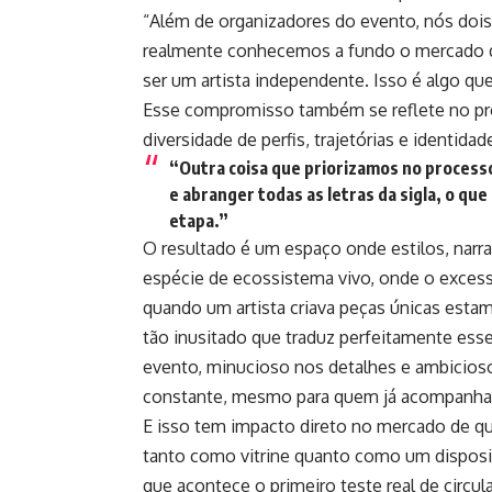
“Além de organizadores do evento, nós dois
realmente conhecemos a fundo o mercado de
ser um artista independente. Isso é algo q
Esse compromisso também se reflete no pro
diversidade de perfis, trajetórias e identid
“Outra coisa que priorizamos no processo
e abranger todas as letras da sigla, o q
etapa.”
O resultado é um espaço onde estilos, narr
espécie de ecossistema vivo, onde o excess
quando um artista criava peças únicas est
tão inusitado que traduz perfeitamente esse
evento, minucioso nos detalhes e ambicios
constante, mesmo para quem já acompanha 
E isso tem impacto direto no mercado de q
tanto como vitrine quanto como um dispositiv
que acontece o primeiro teste real de circu