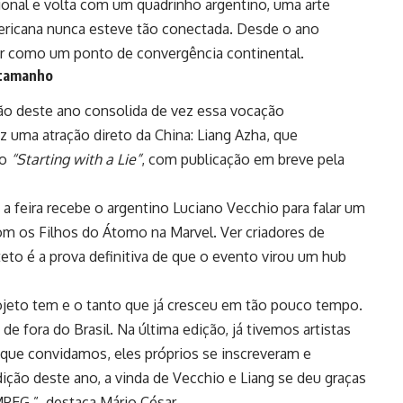
ional e volta com um quadrinho argentino, uma arte
mericana nunca esteve tão conectada. Desde o ano
r como um ponto de convergência continental.
 tamanho
ição deste ano consolida de vez essa vocação
az uma atração direto da China: Liang Azha, que
so
“Starting with a Lie”
, com publicação em breve pela
a feira recebe o argentino Luciano Vecchio para falar um
m os Filhos do Átomo na Marvel. Ver criadores de
eto é a prova definitiva de que o evento virou um hub
ojeto tem e o tanto que já cresceu em tão pouco tempo.
e fora do Brasil. Na última edição, já tivemos artistas
s que convidamos, eles próprios se inscreveram e
ição deste ano, a vinda de Vecchio e Liang se deu graças
PEG.”, destaca Mário César.