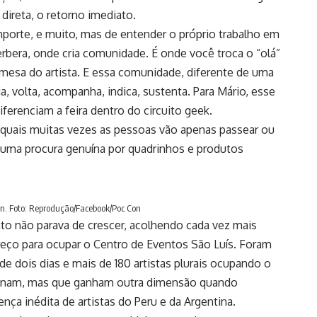
 direta, o retorno imediato.
mporte, e muito, mas de entender o próprio trabalho em
erbera, onde cria comunidade. É onde você troca o “olá”
a mesa do artista. E essa comunidade, diferente de uma
ia, volta, acompanha, indica, sustenta. Para Mário, esse
erenciam a feira dentro do circuito geek.
 quais muitas vezes as pessoas vão apenas passear ou
 uma procura genuína por quadrinhos e produtos
on. Foto: Reprodução/Facebook/Poc Con
o não parava de crescer, acolhendo cada vez mais
eço para ocupar o Centro de Eventos São Luís. Foram
de dois dias e mais de 180 artistas plurais ocupando o
sionam, mas que ganham outra dimensão quando
nça inédita de artistas do Peru e da Argentina.