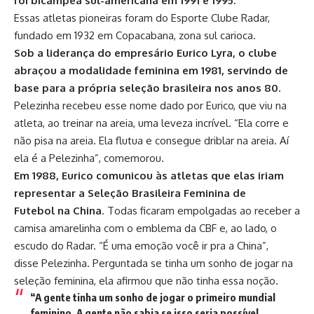
foi bicampeã sul-americana em 1991 e 1995.
Essas atletas pioneiras foram do Esporte Clube Radar,
fundado em 1932 em Copacabana, zona sul carioca.
Sob a liderança do empresário Eurico Lyra, o clube
abraçou a modalidade feminina em 1981, servindo de
base para a própria seleção brasileira nos anos 80.
Pelezinha recebeu esse nome dado por Eurico, que viu na
atleta, ao treinar na areia, uma leveza incrível. “Ela corre e
não pisa na areia. Ela flutua e consegue driblar na areia. Aí
ela é a Pelezinha”, comemorou.
Em 1988, Eurico comunicou às atletas que elas iriam
representar a Seleção Brasileira Feminina de
Futebol na China
. Todas ficaram empolgadas ao receber a
camisa amarelinha com o emblema da CBF e, ao lado, o
escudo do Radar. “É uma emoção você ir pra a China”,
disse Pelezinha. Perguntada se tinha um sonho de jogar na
seleção feminina, ela afirmou que não tinha essa noção.
“A gente tinha um sonho de jogar o primeiro mundial
feminino. A gente não sabia se isso seria possível,