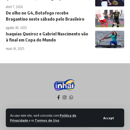
abril 7, 2026
De olho no G4, Botafogo recebe
Bragantino neste sábado pelo Brasileiro
agosto 30, 2025
Isaquias Queiroz e Gabriel Nascimento vão
à final em Copa do Mundo
maio 16, 2025
Política de Privacidade
Termos de Serviço
Ao usar este site, você concorda com
Politica de
Accept
Privacidade
e os
Termos de Uso
.
Todos os Direitos reservados - 2026 - Produzido por Sept Mídia