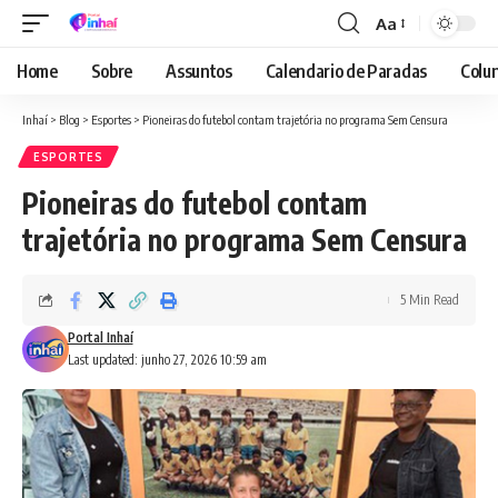
Aa
Font
Resizer
Home
Sobre
Assuntos
Calendario de Paradas
Colun
Inhaí
>
Blog
>
Esportes
>
Pioneiras do futebol contam trajetória no programa Sem Censura
ESPORTES
Pioneiras do futebol contam
trajetória no programa Sem Censura
5 Min Read
Portal Inhaí
Last updated: junho 27, 2026 10:59 am