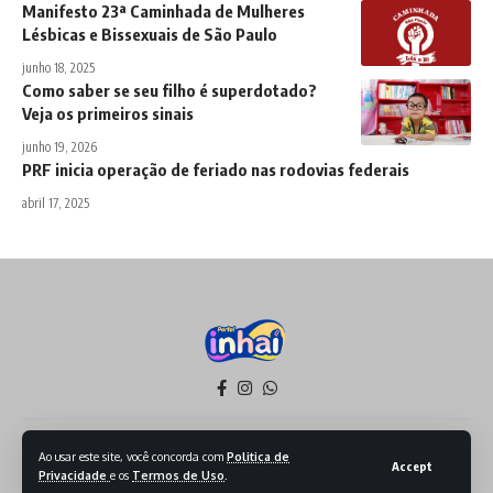
Manifesto 23ª Caminhada de Mulheres
Lésbicas e Bissexuais de São Paulo
junho 18, 2025
Como saber se seu filho é superdotado?
Veja os primeiros sinais
junho 19, 2026
PRF inicia operação de feriado nas rodovias federais
abril 17, 2025
Política de Privacidade
Termos de Serviço
Ao usar este site, você concorda com
Politica de
Accept
Privacidade
e os
Termos de Uso
.
Todos os Direitos reservados - 2026 - Produzido por Sept Mídia