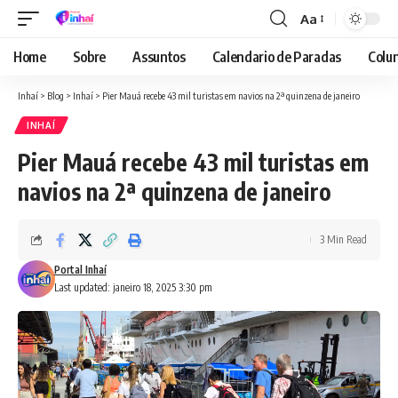
Aa
Font
Resizer
Home
Sobre
Assuntos
Calendario de Paradas
Colun
Inhaí
>
Blog
>
Inhaí
>
Pier Mauá recebe 43 mil turistas em navios na 2ª quinzena de janeiro
INHAÍ
Pier Mauá recebe 43 mil turistas em
navios na 2ª quinzena de janeiro
3 Min Read
Portal Inhaí
Last updated: janeiro 18, 2025 3:30 pm